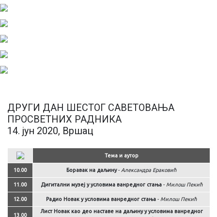
ДРУГИ ДАН ШЕСТОГ САВЕТОВАЊА
ПРОСВЕТНИХ РАДНИКА
14. јун 2020, Вршац
Тема и аутор
10.00
Боравак на даљину
-
Александра Ераковић
11.00
Дигитални музеј у условима ванредног стања
-
Милош Пекић
12.00
Радио Новак у условима ванредног стања
-
Милош Пекић
Лист Новак као део наставе на даљину у условима ванредног
13.00