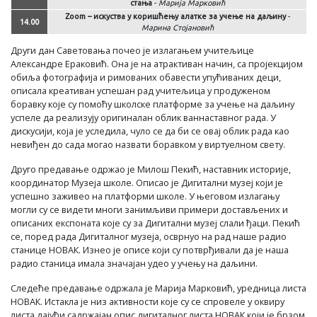
стања
-
Марија Марковић
Zoom – искуства у коришћењу алатке за учење на даљину
-
14.00
Марина Стојановић
Други дан Саветовања почео је излагањем учитељице
Александре Ераковић. Она је на атрактиван начин, са пројекцијом
обиља фотографија и римованих обавести упућиваних деци,
описала креативан успешан рад учитељица у продуженом
боравку које су помоћу школске платформе за учење на даљину
успеле да реализују оригиналан облик ваннаставног рада. У
дискусији, која је уследила, чуло се да би се овај облик рада као
невиђен до сада могао назвати боравком у виртуелном свету.
Друго предавање одржао је Милош Пекић, наставник историје,
координатор Музеја школе. Описао је Дигитални музеј који је
успешно заживео на платформи школе. У његовом излагању
могли су се видети многи занимљиви примери достављених и
описаних експоната које су за Дигитални музеј слали ђаци. Пекић
се, поред рада Дигиталног музеја, осврнуо на рад наше радио
станице НОВАК. Изнео је описе који су потврђивали да је наша
радио станица имала значајан удео у учењу на даљини.
Следеће предавање одржала је Марија Марковић, уредница листа
НОВАК. Истакла је низ активности које су се спровеле у оквиру
листа дајући садржајан опис дигиталног листа НОВАК који је брзом