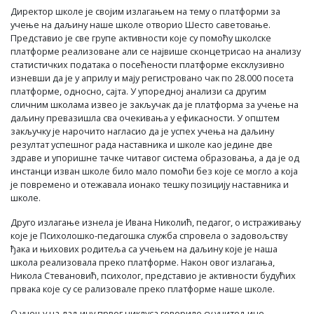
Директор школе је својим излагањем на тему о платформи за
учење на даљину наше школе отворио Шесто саветовање.
Представио је све групе активности које су помоћу школске
платформе реализоване али се највише сконцетрисао на анализу
статистичких података о посећености платформе ексклузивно
изневши да је у априлу и мају регистровано чак по 28.000 посета
платформе, односно, сајта. У упоредној анализи са другим
сличним школама извео је закључак да је платформа за учење на
даљину превазишла сва очекивања у ефикасности. У општем
закључку је нарочито нагласио да је успех учења на даљину
резултат успешног рада наставника и школе као једине две
здраве и упоришне тачке читавог система образовања, а да је од
инстанци изван школе било мало помоћи без које се могло а која
је повремено и отежавала ионако тешку позицију наставника и
школе.
Друго излагање изнела је Ивана Николић, педагог, о истраживању
које је Психолошко-педагошка служба спровела о задовољству
ђака и њихових родитеља са учењем на даљину које је наша
школа реализовала преко платформе. Након овог излагања,
Никола Стевановић, психолог, представио је активности будућих
првака које су се рализовале преко платформе наше школе.
О учењу на даљину првог циклуса говориле су учитељице