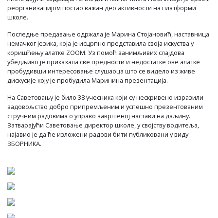
реорганизацијом постао важан део активности на платформи
школе.
Последње предавање одржала је Марина Стојановић, наставница
немачког језика, која је исцрпно представила своја искуства у
коришћењу алатке ZOOM. Уз помоћ занимљивих слајдова
убедљиво је приказала све предности и недостатке ове алатке
пробудивши интересовање слушаоца што се видело из живе
дискусије коју је пробудила Маринина презентација.
На Саветовању је било 38 учесника који су нескривено изразили
задовољство добро припремљеним и успешно презентованим
стручним радовима о управо завршеној настави на даљину.
Затварајући Саветовање директор школе, у својству водитеља,
најавио је да ће изложени радови бити публиковани у виду
ЗБОРНИКА.