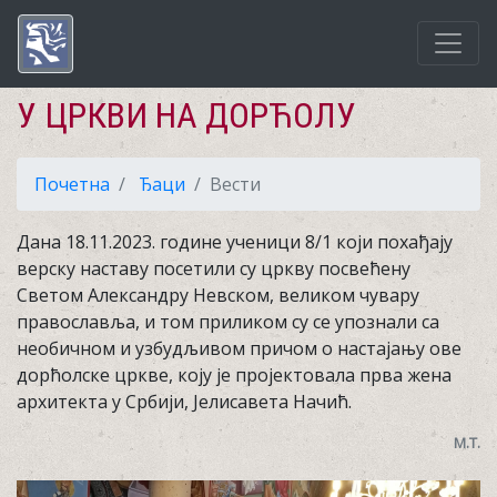
У ЦРКВИ НА ДОРЋОЛУ
Почетна
Ђаци
Вести
Дана 18.11.2023. године ученици 8/1 који похађају
верску наставу посетили су цркву посвећену
Светом Александру Невском, великом чувару
православља, и том приликом су се упознали са
необичном и узбудљивом причом о настајању ове
дорћолске цркве, коју је пројектовала прва жена
архитекта у Србији, Јелисавета Начић.
М.Т.