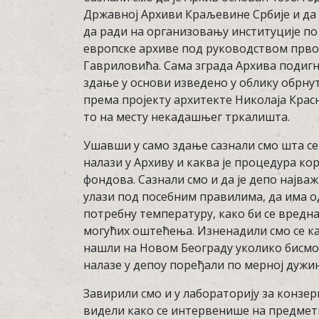
Државној Архиви Краљевине Србије и да 
да ради на организовању институције по
европске архиве под руководством прв
Гавриловића. Сама зграда Архива подигн
здање у основи изведено у облику обрнут
према пројекту архитекте Николаја Красн
то на месту некадашњег тркалишта.
Ушавши у само здање сазнали смо шта се
налази у Архиву и каква је процедура к
фондова. Сазнали смо и да је депо најважн
улази под посебним правилима, да има 
потребну температуру, како би се вредн
могућих оштећења. Изненадили смо се ка
нашли на Новом Београду уколико бисмо 
налазе у депоу поређали по мерној дужи
Завирили смо и у лабораторију за конзер
видели како се интервенише на предмети