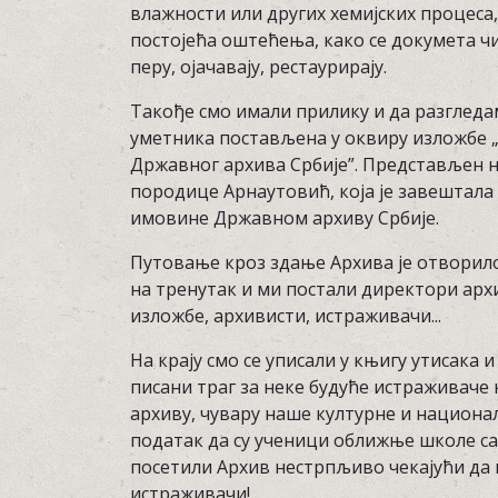
влажности или других хемијских процеса,
постојећа оштећења, како се докумета ч
перу, ојачавају, рестаурирају.
Такође смо имали прилику и да разгледа
уметника постављена у оквиру изложбе 
Државног архива Србије”. Представљен н
породице Арнаутовић, која је завештала 
имовине Државном архиву Србије.
Путовање кроз здање Архива је отворил
на тренутак и ми постали директори арх
изложбе, архивисти, истраживачи...
На крају смо се уписали у књигу утисака и
писани траг за неке будуће истраживаче
архиву, чувару наше културне и национа
податак да су ученици оближње школе с
посетили Архив нестрпљиво чекајући да 
истраживачи!