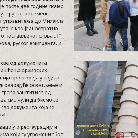
је после две године почео
 узору на савремене
ог управитеља др Михаила
ута је као једноспратно
о постављеног слова „Т“,
ова, руског емигранта, и
 све од докумената
оришћења архивских
ија просторија у коју се
одговарајуће осветљење и
а грађа заштитила од
да смо чули да бисмо се
сва документа која се
ни!
вацију и рестаурацију и
ма који су угрожени због