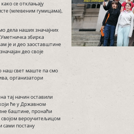
 како се отклањају
исте (млевеним гумицама),
мо дела наших значајних
„Уметничка збирка
ам је и део заоставштине
значајан део своје
о наш свет маште па смо
ива, организатори
 на тај начин оставили
 који ће у Државном
лне баштине, пронаћи
а својом вероучитељицом
и сами постану