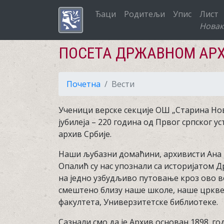
Ђаци
Родитељи
Упис
Лист
Новак
ПОСЕТА ДРЖАВНОМ АРХ
Почетна
Вести
Ученици верске секције ОШ „Старина Нов
јубилеја – 220 година од Првог српског у
архив Србије.
Наши љубазни домаћини, архивисти Ана 
Опалић су нас упознали са историјатом 
на једно узбудљиво путовање кроз ово 
смештено близу наше школе, наше цркве
факултета, Универзитетске библиотеке.
Сазнали смо да је Архив основан 1898. 