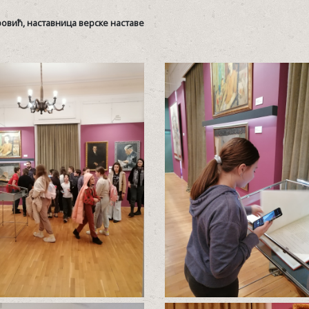
овић, наставница верске наставе