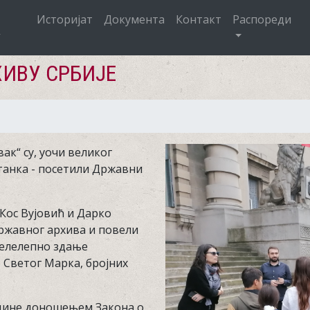
Историјат
Документа
Контакт
Распореди
ИВУ СРБИЈЕ
ак“ су, уочи великог
станка - посетили Државни
Кос Вујовић и Дарко
Државног архива и повели
велелепно здање
 Светог Марка, бројних
године доношењем Закона о