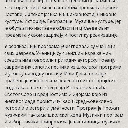
школовања и образовања. Сценарио је замишљен
као корелација више наставних предмета: Верске
наставе, Српског језика и књижевности, Ликовне
културе, Историје, Географије, Музичке културе, јер
је обухватио наставне области и циљеве ових
предмета у свом садржају и поступку реализације.
У реализацији програма учествовали су ученици
свих разреда. Ученици су сценским изражајним
средствима говорили пригодну ауторску поезију
савремених српских песника из школског програма
и усмену народну поезију. Извођење поезије
праћено је изношењем релевантних историјских
података о важности рада Растка Немањића -
Светог Саве и вредностима и идејама које из
његовог рада проистичу, као и средњовековној
историји и историји уметности. Програм је прожет
музичким тачкама школског хора. Музички програм
и избор тачака припремила је наставница музичке