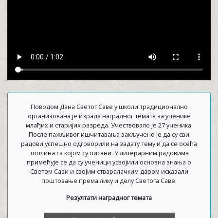
Поводом Дана Светог Саве у школи традиционално
организована је израда наградног темата за ученике
млађих и старијих разреда. Учествовало је 27 ученика.
После пажљивог ишчитавања закључено је да су сви
радови успешно одговорили на задату тему и да се осећа
топлина са којом су писани. У литерарним радовима
примећује се да су ученици усвојили основна знања о
Светом Сави и својим стваралачким даром исказали
поштовање према лику и делу Светога Саве.
Резултати наградног темата