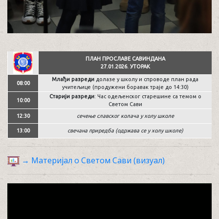
ПЛАН ПРОСЛАВЕ САВИНДАНА
27.01.2026. УТОРАК
Млађи разреди
долазе у школу и спроводе план рада
08:00
учитељице (продужени боравак траје до 14:30)
Старији разреди
: Час одељенског старешине са темом о
10:00
Светом Сави
12:30
сечење славског колача у холу школе
13:00
свечана приредба (одржава се у холу школе)
→ Материјал о Светом Сави (визуал)