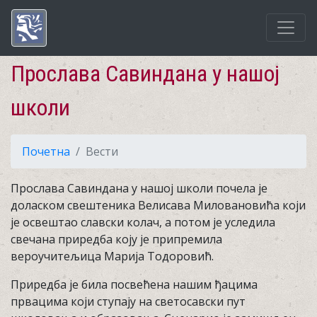
Прослава Савиндана у нашој
школи
Почетна
Вести
Прослава Савиндана у нашој школи почела је
доласком свештеника Велисава Миловановића који
је освештао славски колач, а потом је уследила
свечана приредба коју је припремила
вероучитељица Марија Тодоровић.
Приредба је била посвећена нашим ђацима
првацима који ступају на светосавски пут