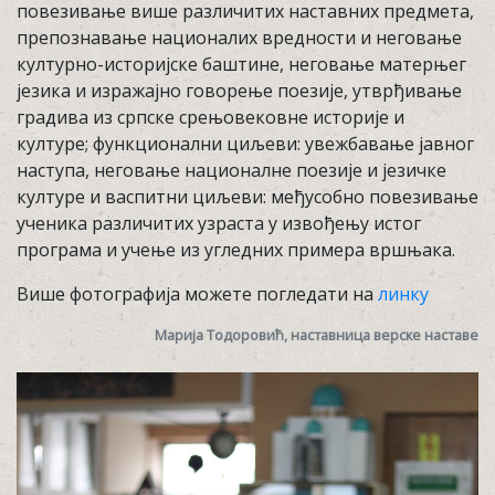
повезивање више различитих наставних предмета,
препознавање националих вредности и неговање
културно-историјске баштине, неговање матерњег
језика и изражајно говорење поезије, утврђивање
градива из српске срењовековне историје и
културе; функционални циљеви: увежбавање јавног
наступа, неговање националне поезије и језичке
културе и васпитни циљеви: међусобно повезивање
ученика различитих узраста у извођењу истог
програма и учење из угледних примера вршњака.
Више фотографија можете погледати на
линку
Марија Тодоровић, наставница верске наставе