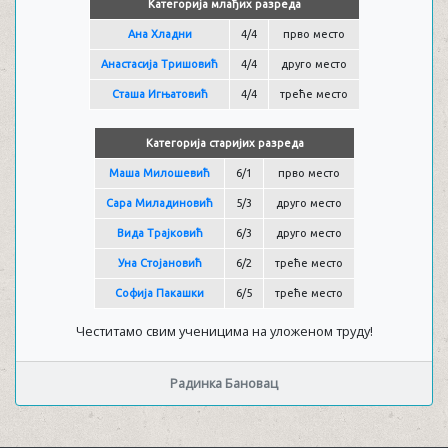
Категорија млађих разреда
Ана Хладни
4/4
прво место
Анастасија Тришовић
4/4
друго место
Сташа Игњатовић
4/4
треће место
Категорија старијих разреда
Маша Милошевић
6/1
прво место
Сара Миладиновић
5/3
друго место
Вида Трајковић
6/3
друго место
Уна Стојановић
6/2
треће место
Софија Пакашки
6/5
треће место
Честитамо свим ученицима на уложеном труду!
Радинка Бановац