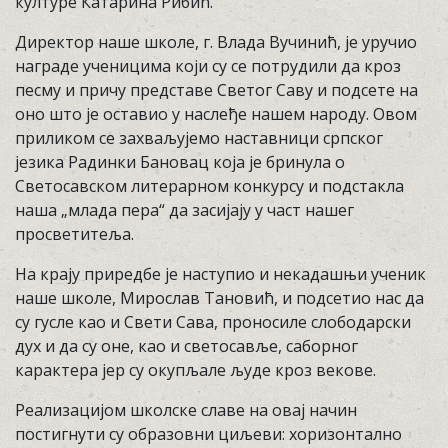
културе Катарина Рибић.
Директор наше школе, г. Влада Вучинић, је уручио
награде ученицима који су се потрудили да кроз
песму и причу представе Светог Саву и подсете на
оно што је оставио у наслеђе нашем народу. Овом
приликом се захваљујемо наставници српског
језика Радинки Бановац која је бринула о
Светосавском литерарном конкурсу и подстакла
наша „млада пера“ да засијају у част нашег
просветитеља.
На крају приредбе је наступио и некадашњи ученик
наше школе, Мирослав Тановић, и подсетио нас да
су гусле као и Свети Сава, проносиле слободарски
дух и да су оне, као и светосавље, саборног
карактера јер су окупљале људе кроз векове.
Реализацијом школске славе на овај начин
постигнути су образовни циљеви: хоризонтално