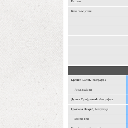
Исхрана
Како боље учити
Бранко Ћопић
, биографија
Јежева кућица
Душко Трифуновић
, биографија
Гроздана Олујић
, биографија
Небеска река