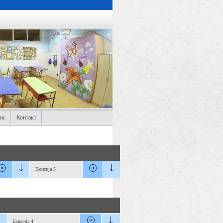
ис
Контакт
Емисија 5
Емисија 4