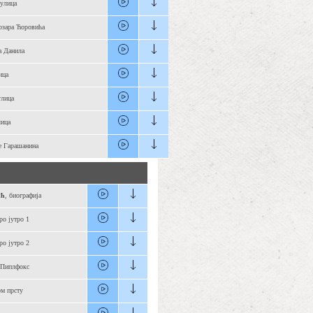
 улица
озара Ћоровића
а Данила
ица
улица
ица
е Гарашанина
ић
, биографија
о јутро 1
о јутро 2
Пиплфокс
м прсту