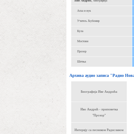
Иво Андрић
, биографија
Аска и вук
Учитељ Љубомир
Кула
Мостови
Прозор
Шетња
Архива аудио записа "Радио Нов
Биографија Иве Андрића
Иво Андрић - приповетка
"Прозор"
Интервју са песником Радиславом