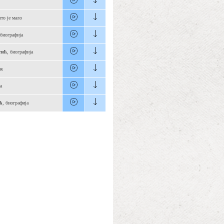
то је мало
 биографија
тић
, биографија
ак
а
ћ
, биографија