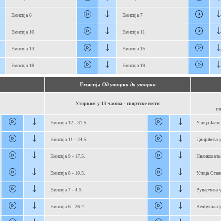
Емисија 6
Емисија 7
Емисија 10
Емисија 11
Емисија 14
Емисија 15
Емисија 18
Емисија 19
Емисија
Од уторка до уторка
Уторком у 13 часова - спортске вести
го
Емисија 12 - 31.5.
Улица Јаше
Емисија 11 - 24.5.
Цвијићева 
Емисија 9 - 17.5.
Иванковачк
Емисија 8 - 10.5.
Улица Стан
Емисија 7 - 4.5.
Руварчева 
Емисија 6 - 26.4.
Велбушка у