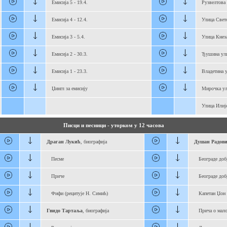
Емисија 5 - 19.4.
Рузвелтова
Емисија 4 - 12.4.
Улица Свет
Емисија 3 - 5.4.
Улица Кнез
Емисија 2 - 30.3.
Ђушина ул
Емисија 1 - 23.3.
Владетина 
Џингл за емисију
Мирочка ул
Улица Илиј
Писци и песници - уторком у 12 часова
Драган Лукић
, биографија
Душан Радов
Песме
Београде добр
Приче
Београде добр
Фифи (рецитује Н. Симић)
Капетан Џон 
Гвидо Тартаља
, биографија
Прича о мало