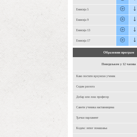
Емисија 5
Емисија 9
Емисија 13
Емисија 17
Образовни програм
Понедељком у 12 часова
Како постати врхунски ученик
Седам разлога
Добар или лош професор
Савети ученика наставницима
Ђачки парламент
Кодекс лепог понашања