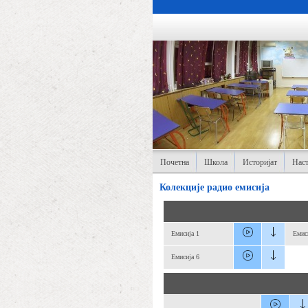
Почетна
Школа
Историјат
Наст
Колекције радио емисија
Емисија 1
Емис
Емисија 6