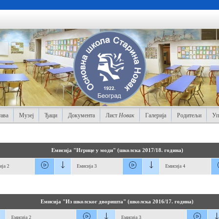
ава
Музеј
Ђаци
Документа
Лист
Новак
Галерија
Родитељи
Уп
Емисија "Игрице у моди" (школска 2017/18. година)
ија 2
Емисија 3
Емисија 4
Емисија "Из школског дворишта" (школска 2016/17. година)
Емисија 2
Емисија 3