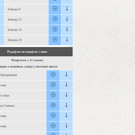
Емисија 8
Емисија 12
Емисија 16
Емисија 20
Радијске историјске слике
Четвртком у 12 часова;
вори о називима улица у околини школе
 Продановића
улица
а улица
оја Главаша
улица
лица