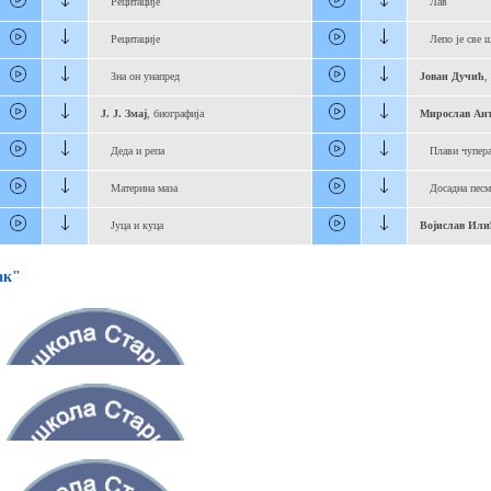
Рецитације
Лав
Рецитације
Лепо је све ш
Зна он унапред
Јован Дучић
,
Ј. Ј. Змај
, биографија
Мирослав Ан
Деда и репа
Плави чупер
Материна маза
Досадна песм
Јуца и куца
Војислав Или
ак"