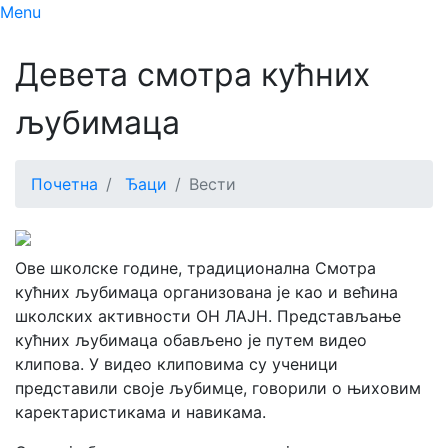
Menu
Девета смотра кућних
љубимаца
Почетна
Ђаци
Вести
Ове школске године, традиционална Смотра
кућних љубимаца организована је као и већина
школских активности ОН ЛАЈН. Представљање
кућних љубимаца обављено је путем видео
клипова. У видео клиповима су ученици
представили своје љубимце, говорили о њиховим
каректаристикама и навикама.