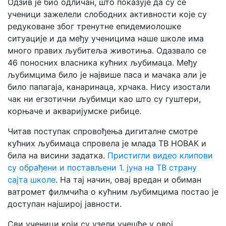
Одзив је био одличан, што показује да су се
ученици зажелели слободних активности које су
редуковане због тренутне епидемиолошке
ситуације и да међу ученицима наше школе има
много правих љубитеља животиња. Одазвало се
46 поносних власника кућних љубимаца. Међу
љубимцима било је највише паса и мачака али је
било папагаја, канаринаца, хрчака. Нису изостали
чак ни егзотични љубимци као што су гуштери,
корњаче и акваријумске рибице.
Читав поступак спровођења дигиталне смотре
кућних љубимаца спровела је млада ТВ НОВАК и
била на висини задатка.
Пристигли видео клипови
су обрађени и постављени 1. јуна на ТВ страну
сајта школе
. На тај начин, овај вредан и обиман
ватромет филмчића о кућним љубимцима постао је
доступан најширој јавности.
Сви ученици који су узели учешће у овој