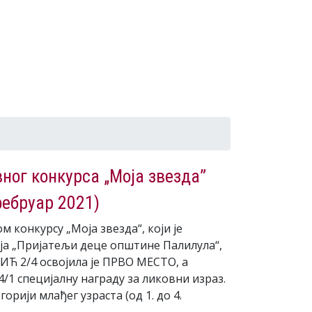
ног конкурса „Моја звезда”
фебруар 2021)
конкурсу „Моја звезда“, који је
ја „Пријатељи деце општине Палилула“,
Ћ 2/4 освојила је ПРВО МЕСТО, а
1 специјалну награду за ликовни израз.
горији млађег узраста (од 1. до 4.