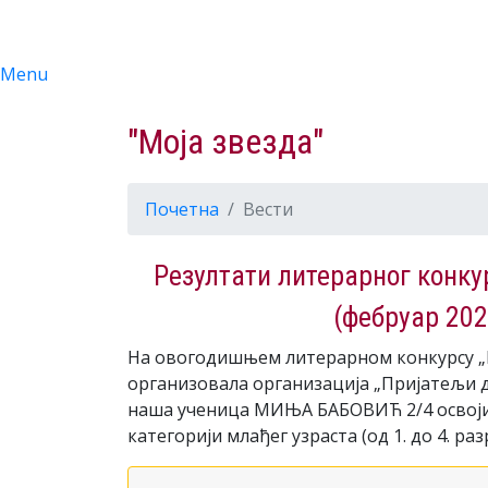
Menu
"Моја звезда"
Почетна
Вести
Резултати литерарног конку
(фебруар 202
На овогодишњем литерарном конкурсу „Мо
организовала организација „Пријатељи 
наша ученица МИЊА БАБОВИЋ 2/4 освоји
категорији млађег узраста (од 1. до 4. раз