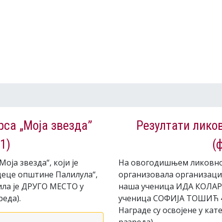
рса „Моја звезда”
Резултати ликов
1)
(
ја звезда“, који је
На овогодишњем ликовном 
деце општине Палилула“,
организовала организаци
ла је ДРУГО МЕСТО у
наша ученица ИДА КОЛАРИ
реда).
ученица СОФИЈА ТОШИЋ 4/
Награде су освојене у кате