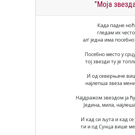
"Моја звезд
Када падне ноћ
гледам их често
алꞌ једна има посебно
Посебно место у срц
тој звезди ту је топл
И од северњаче виш
најлепша звеза мени 
Најдражом звездом ја ћу
Једина, мила, најлеш
И кад си љута и кад се
ти и од Сунца више ме