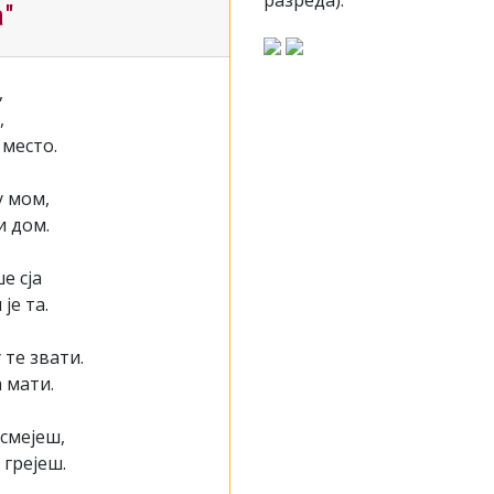
разреда).
а"
,
,
 место.
у мом,
и дом.
е сја
је та.
 те звати.
а мати.
 смејеш,
 грејеш.