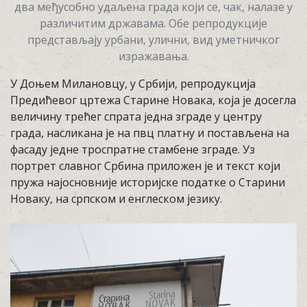
два међусобно удаљена града који се, чак, налазе у
различитим државама. Обе репродукције
представљају урбани, улични, вид уметничког
изражавања.
У Доњем Милановцу, у Србији, репродукција
Предићевог цртежа Старине Новака, која је досегла
величину трећег спрата једна зграде у центру
града, насликана је на пвц платну и постављена на
фасаду једне троспратне стамбене зграде. Уз
портрет славног Србина приложен је и текст који
пружа најосновније историјске податке о Старини
Новаку, на српском и енглеском језику.