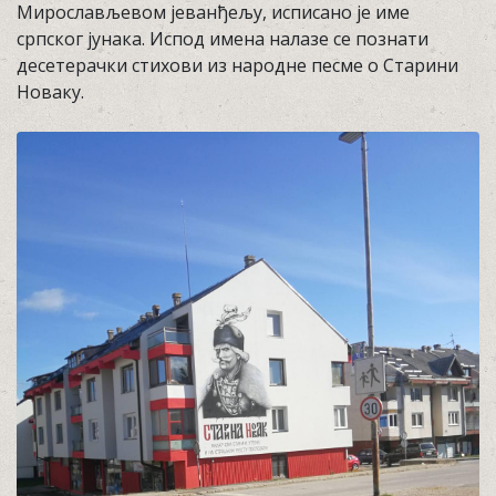
Мирослављевом јеванђељу, исписано је име
српског јунака. Испод имена налазе се познати
десетерачки стихови из народне песме о Старини
Новаку.