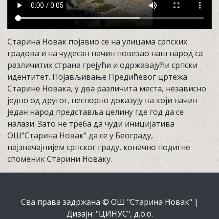
Старина Новак појавио се на улицама српских
градова и на чудесан начин повезао наш народ са
различитих страна грејући и одржавајући српски
идентитет. Појављивање Предићевог цртежа
Старине Новака, у два различита места, независно
једно од другог, неспорно доказују на који начин
један народ представља целину где год да се
налази. Зато не треба да чуди иницијатива
ОШ“Старина Новак“ да се у Београду,
најзначајнијем српског граду, коначно подигне
споменик Старини Новаку.
Сва права задржана © ОШ "Старина Новак" |
Дизајн: "ЦИНУС", д.о.о.