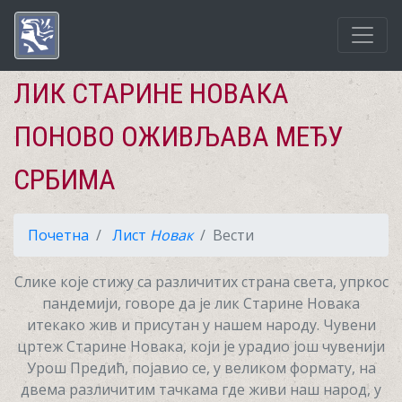
ЛИК СТАРИНЕ НОВАКА
ПОНОВО ОЖИВЉАВА МЕЂУ
СРБИМА
Почетна
Лист
Новак
Вести
Слике које стижу са различитих страна света, упркос
пандемији, говоре да је лик Старине Новака
итекако жив и присутан у нашем народу. Чувени
цртеж Старине Новака, који је урадио још чувенији
Урош Предић, појавио се, у великом формату, на
двема различитим тачкама где живи наш народ, у