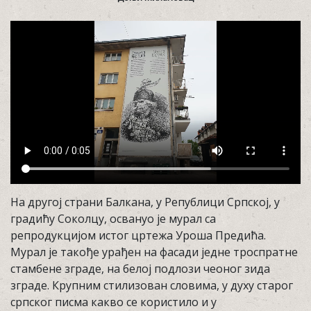
На другој страни Балкана, у Републици Српској, у
градићу Соколцу, освануо је мурал са
репродукцијом истог цртежа Уроша Предића.
Мурал је такође урађен на фасади једне троспратне
стамбене зграде, на белој подлози чеоног зида
зграде. Крупним стилизован словима, у духу старог
српског писма какво се користило и у