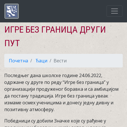
ИГРЕ БЕЗ ГРАНИЦА ДРУГИ
ПУТ
Почетна
Ђаци
Вести
Последњег дана школске године 24.06.2022,
одржане су друге по реду “Игре без граница” у
организацији продуженог боравка и са амбицијом
да постану традиција. Игре без граница увеак
измаме осмех ученицима и донесу једну дивну и
позитивну атмосферу.
Победници су добили Значке које су рађене у