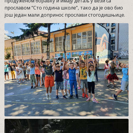
продуженом боравку и имају детаљ у вези са
прославом “Сто година школе”, тако да је ово био
још један мали допринос прослави стогодишњице.