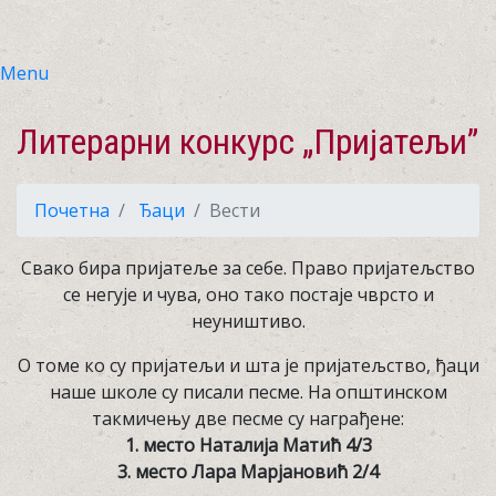
Menu
Литерарни конкурс „Пријатељи”
Почетна
Ђаци
Вести
Свако бира пријатеље за себе. Право пријатељство
се негује и чува, оно тако постаје чврсто и
неуништиво.
О томе ко су пријатељи и шта је пријатељство, ђаци
наше школе су писали песме. На општинском
такмичењу две песме су награђене:
1. место Наталија Матић 4/3
3. место Лара Марјановић 2/4