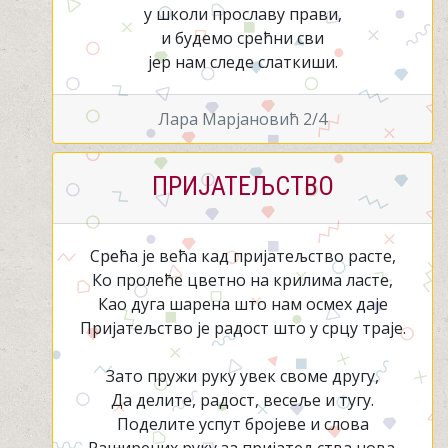
у школи прославу прави,
и будемо срећни сви
јер нам следе слаткиши.
Лара Марјановић 2/4
ПРИЈАТЕЉСТВО
Срећа је већа кад пријатељство расте,
Ко пролеће цветно на крилима ласте,
Као дуга шарена што нам осмех даје
Пријатељство је радост што у срцу траје.
Зато пружи руку увек своме другу,
Да делите, радост, весеље и тугу.
Поделите успут бројеве и слова