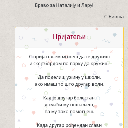
Браво за Наталију и Лару!
С.Ћивша
Пријатељи
С пријатељем можеш да се дружиш
и скејтбордом по парку да кружиш.
Да поделиш ужину у школи,
ако имаш то што другар воли.
Кад је другар болестан,
домаћи му пошаљеш,
па му тако помогнеш.
Када другар рођендан слави