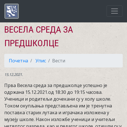
ВЕСЕЛА СРЕДА ЗА
ПРЕДШКОЛЦЕ
Почетна
Упис
Вести
15.12.2021.
Прва Весела среда за предшколце успешно је
одржана 15.12.2021.од 18:30 до 19:15 часова.
Ученици и родитељи дочекани су у холу школе.
Током окупљања представљена им је тренутна
поставка старих лутака и играчака изложена у
музеју школе. Након изложбе ученици и учитељи
четвртог разреда, као и педагог школе, отишли су у