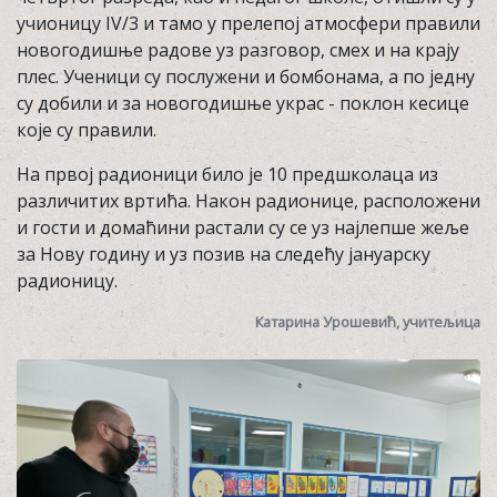
учионицу IV/3 и тамо у прелепој атмосфери правили
новогодишње радове уз разговор, смех и на крају
плес. Ученици су послужени и бомбонама, а по једну
су добили и за новогодишње украс - поклон кесице
које су правили.
На првој радионици било је 10 предшколаца из
различитих вртића. Након радионице, расположени
и гости и домаћини растали су се уз најлепше жеље
за Нову годину и уз позив на следећу јануарску
радионицу.
Катарина Урошевић, учитељица