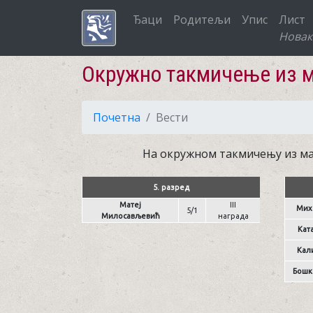
Ђаци
Родитељи
Упис
Лист
Новак
Окружно такмичење из 
Почетна
Вести
На окружном такмичењу из мат
5. разред
Матеј
III
Мих
5/1
Милосављевић
награда
Кат
Кал
Бошк