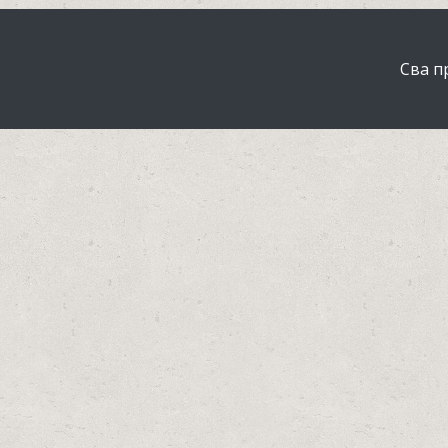
Сва п