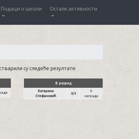
Подаци о школи
Остале активности
тварили су следеће резултате:
8. разред
Катарина
II
града
8/4
Стефановић
награда