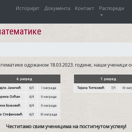
Историјат
Документа
Контакт
Распореди
математике
ематике одржаном 18.03.2023. године, наши ученици ос
6. разред
7. разред
ајло Јаничић
6/3
I награда
Тијана Ћетковић
7/1
III на
арина Олћан
6/4
II награда
ина Божовић
6/4
II награда
о Стефановић
6/3
III награда
Честитамо свим ученицима на постигнутом успеху!