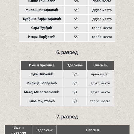
Павле Глишовић
5/4
прво место
Милош Михајловић
5/3
друго место
Ђурђина Барјактаровић
5/3
друго место
Сара Ђурђић
5/3
треће место
Искра Ђорђевић
5/2
треће место
6. разред
Име и презиме
Одељење
Пласман
Лука Николић
6/2
прво место
Милица Ђорђевић
6/2
друго место
Матеј Милосављевић
6/1
друго место
Јања Мијатовић
6/3
треће место
7. разред
Име и
Одељење
Пласман
презиме