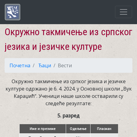
Окружно такмичење из српског
језика и језичке културе
Почетна
Ђаци
Вести
Окружно такмичење из српког језика и језичке
културе одржано је 6. 4. 2024. у Основној школи „Вук
Караџић“. Ученици наше школе остварили су
следеће резултате:
5. разред
Име и презиме
Одељење
Пласман