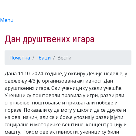
Menu
Дан друштвених игара
Почетна
Ђаци
Вести
Дана 11.10. 2024. године, у оквиру Дечије недеље, у
одељењу 4/3 је организована активност Дан
друштвених игара. Сви ученици су узели учешће.
Ученици су поштовали правила у игри, развијали
стрпљење, поштовање и прихватали победе и
поразе. Показали су да могу у школи да се друже и
на овај начин, али се и боље упознају развијајући
социјалне и моторичке вештине, концентрацију и
машту. Током ове активности, ученици су били