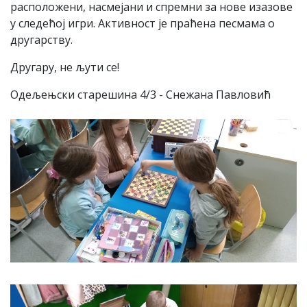
расположени, насмејани и спремни за нове изазове
у следећој игри. Активност је праћена песмама о
другарству.
Другару, не љути се!
Одељењски старешина 4/3 - Снежана Павловић