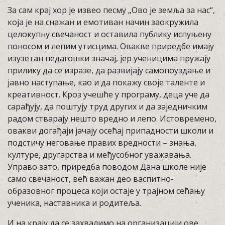
За сам крај хор је извео песму „Ово је земља за нас“,
која је на снажан и емотиван начин заокружила
целокупну свечаност и оставила публику испуњену
поносом и лепим утисцима. Овакве приредбе имају
изузетан педагошки значај, јер ученицима пружају
прилику да се изразе, да развијају самопоуздање и
јавно наступање, као и да покажу своје таленте и
креативност. Кроз учешће у програму, деца уче да
сарађују, да поштују труд других и да заједничким
радом стварају нешто вредно и лепо. Истовремено,
овакви догађаји јачају осећај припадности школи и
подстичу неговање правих вредности – знања,
културе, другарства и међусобног уважавања.
Управо зато, приредба поводом Дана школе није
само свечаност, већ важан део васпитно-
образовног процеса који остаје у трајном сећању
ученика, наставника и родитеља.
И на крају да се захвалимо на организацији ове