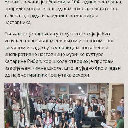
Новак“ свечано је обележила 104 године постојања,
приредбом која је још једном показала богатство
талената, труда и заједништва ученика и
наставника.
Свечаност је започела у холу школе који је био
испуњен позитивном енергијом и поносом. Под
сигурном и надахнутом палицом посвећене и
инспиративне наставнице музичке културе
Катарине Рибић, хор школе отворио је програм
извођењем Химне школе, што је уједно био и један
од најемотивнијих тренутака вечери.