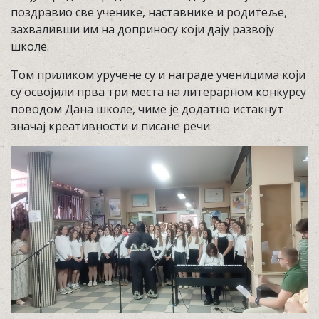
поздравио све ученике, наставнике и родитеље,
захваливши им на доприносу који дају развоју
школе.
Том приликом уручене су и награде ученицима који
су освојили прва три места на литерарном конкурсу
поводом Дана школе, чиме је додатно истакнут
значај креативности и писане речи.