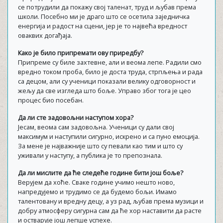
се потрудили да покажу свој таленат, труд и љубав према
школи. Посебно ми је драго што се осетила заједничка
енергија и радост на сцени, јер је то највећа вредност
оваквих догађаја.
Како је било припремати ову приредбу?
Припреме су биле захтевне, али и веома лепе. Радили смо
вредно током проба, било је доста труда, стрпљења и рада
са децом, али су ученици показали велику одговорност и
жељу да све изгледа што боље. Управо због тога је цео
процес био посебан.
Да ли сте задовољни наступом хора?
Јесам, веома сам задовољна. Ученици су дали свој
максимум и наступили сигурно, искрено и са пуно емоција.
За мене је најважније што су певали као тим и што су
уживали у наступу, а публика је то препознала.
Да ли мислите да ће следеће године бити још боље?
Верујем да хоће. Сваке године учимо нешто ново,
напредујемо и трудимо се да будемо бољи. Имамо
талентовану и вредну децу, а уз рад, љубав према музици и
добру атмосферу сигурна сам да ће хор наставити да расте
и остварује још лепше успехе.