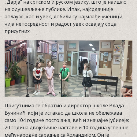
„Дарја“ на српском и руском језику, што је наишло
на одушевљење публике. Ипак, најсрдачније
аплаузе, као и увек, добили су најмлађи ученици,
чија непосредност и радост увек освајају срца
присутних.
Присутнима се обратио и директор школе Влада
Вучинић, који је истакао да школа не обележава
само 104 године постојања, већ и значајне јубилеје:
20 година двојезичне наставе и 10 година успешне
међународне сарадње са Холандијом. Он је