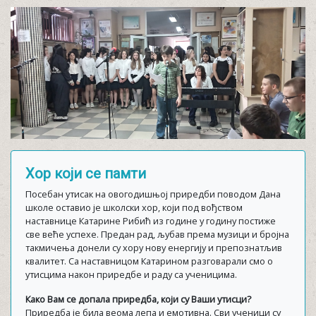
Хор који се памти
Посебан утисак на овогодишњој приредби поводом Дана
школе оставио је школски хор, који под вођством
наставнице Катарине Рибић из године у годину постиже
све веће успехе. Предан рад, љубав према музици и бројна
такмичења донели су хору нову енергију и препознатљив
квалитет. Са наставницом Катарином разговарали смо о
утисцима након приредбе и раду са ученицима.
Како Вам се допала приредба, који су Ваши утисци?
Приредба је била веома лепа и емотивна. Сви ученици су