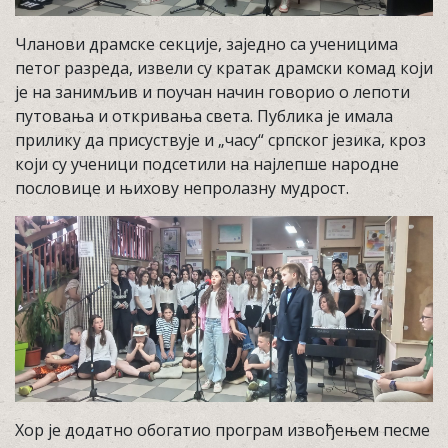
Чланови драмске секције, заједно са ученицима
петог разреда, извели су кратак драмски комад који
је на занимљив и поучан начин говорио о лепоти
путовања и откривања света. Публика је имала
прилику да присуствује и „часу“ српског језика, кроз
који су ученици подсетили на најлепше народне
пословице и њихову непролазну мудрост.
Хор је додатно обогатио програм извођењем песме