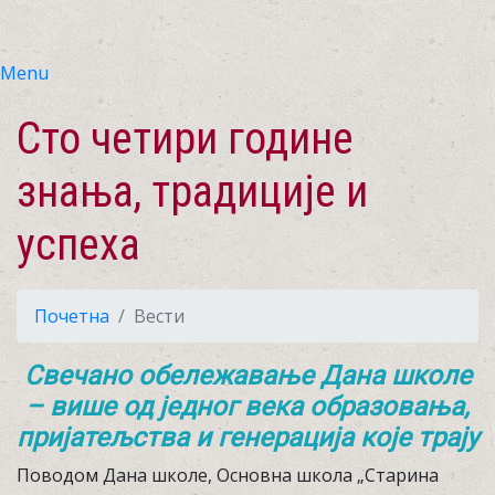
Menu
Сто четири године
знања, традиције и
успеха
Почетна
Вести
Свечано обележавање Дана школе
– више од једног века образовања,
пријатељства и генерација које трају
Поводом Дана школе, Основна школа „Старина