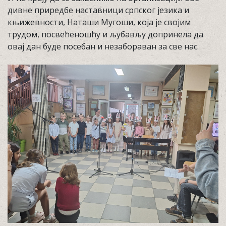
дивне приредбе наставници српског језика и
књижевности, Наташи Мугоши, која је својим
трудом, посвећеношћу и љубављу допринела да
овај дан буде посебан и незабораван за све нас.