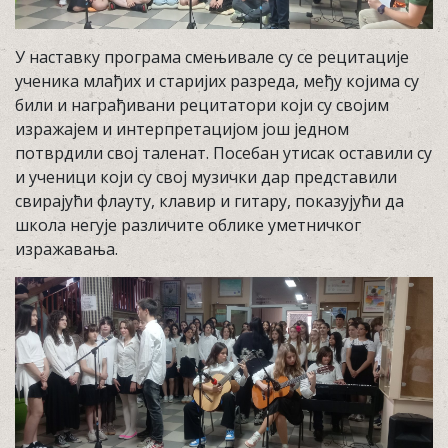
У наставку програма смењивале су се рецитације
ученика млађих и старијих разреда, међу којима су
били и награђивани рецитатори који су својим
изражајем и интерпретацијом још једном
потврдили свој таленат. Посебан утисак оставили су
и ученици који су свој музички дар представили
свирајући флауту, клавир и гитару, показујући да
школа негује различите облике уметничког
изражавања.