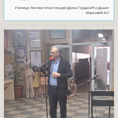
Ученици Лингвистичке секције Дрина Горданић и Душан
Марковић 6/2