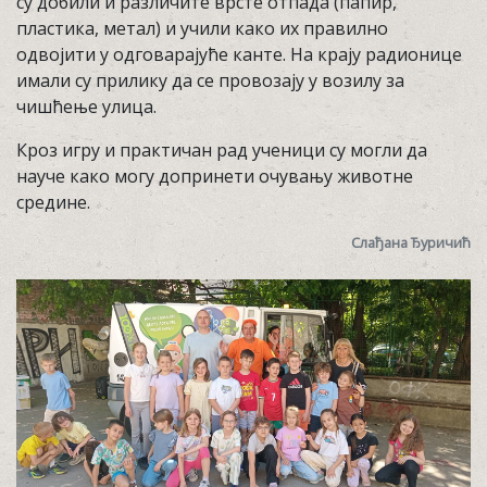
су добили и различите врсте отпада (папир,
пластика, метал) и учили како их правилно
одвојити у одговарајуће канте. На крају радионице
имали су прилику да се провозају у возилу за
чишћење улица.
Кроз игру и практичан рад ученици су могли да
науче како могу допринети очувању животне
средине.
Слађана Ђуричић