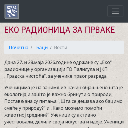
ЕКО РАДИОНИЦА ЗА ПРВАКЕ
Почетна
Ђаци
Вести
Дана 27. и 28.маја 2026.године одржане су ,,Еко“
радионице у организацији ГО Палилула и ЈКП
,,Градска чистоћа“, за ученике првог разреда.
Ученицима је на занимљив начин објашњено шта је
екологија и зашто је важно бринути о природи.
Постављана су питања: „Шта се дешава ако бацимо
смеће у природу?“ и „Како можемо помоћи
животној средини?“ Ученици су активно
учествовали, делили своја искуства и идеје. Ученици