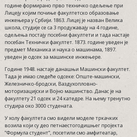
године формирано прво техничко одељење при
Лицеју којим почиње факултетско образовање
инжењера у Србији. 1863. Лицеј је назван Велика
школа, студије се са 3 продужавају на 4 године,
одељења постају посебни факултети и тада настаје
посебан Технички факултет. 1873. године уведен је
предмет Механика и наука о машинама, 1897.
уведен је одсек за машинске инжењере.
Године 1948. настаје данашњи Машински факултет.
Тада је имао следеће одсеке: Опште-машински,
Железничко-бродски, Ваздухопловно-
моторизацијски и Војно машинство. Данас је на
факултету 21 одсек и 24 катедре. На њему тренутно
студира око 3000 студената.
У холу факултета смо видели моделе тркачких
возила који су део петнаестогодишњег пројекта
"Формула студент", посетили смо амфитеатар,