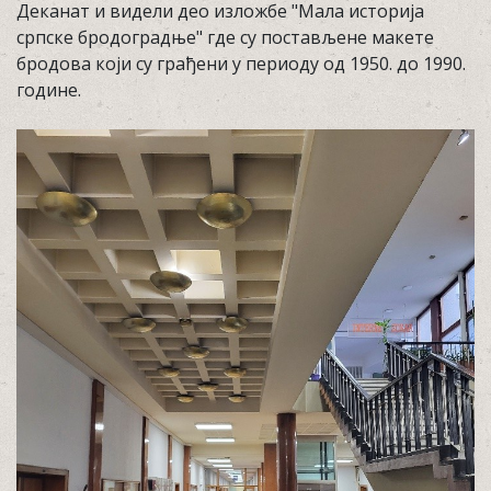
Деканат и видели део изложбе "Мала историја
српске бродоградње" где су постављене макете
бродова који су грађени у периоду од 1950. до 1990.
године.