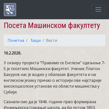
Посета Машинском факултету
Почетна
Ђаци
Вести
16.2.2026.
У оквиру пројекта "Правимо се Енглези" одељење 7-
5 је посетило Машински факултет. Ученик Платон
Бакуров нас је водио у обилазак факултета и на
енглеском језику причао о историји ове најстарије
високошколске установе из области машинства у
Србији.
Сазнали смо да је 1846. године прво формирана
Инжењерска (средња) школа, да би потом 1853.