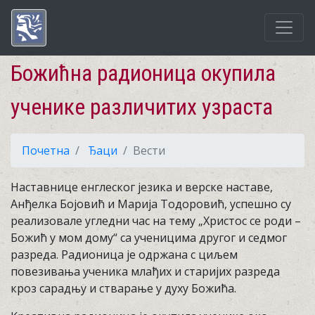
Божићна радионица окупила
ученике различитих узраста
Почетна
Ђаци
Вести
Наставнице енглеског језика и верске наставе,
Анђелка Бојовић и Марија Тодоровић, успешно су
реализовале угледни час на тему „Христос се роди –
Божић у мом дому“ са ученицима другог и седмог
разреда. Радионица је одржана с циљем
повезивања ученика млађих и старијих разреда
кроз сарадњу и стварање у духу Божића.