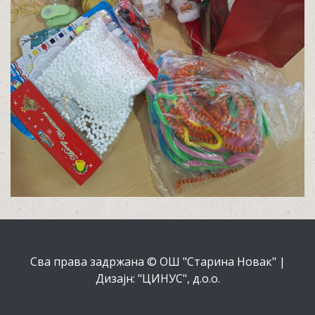
Сва права задржана © ОШ "Старина Новак" |
Дизајн: "ЦИНУС", д.о.о.