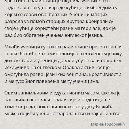
Креативна радионица је окупила ученике око
задатка да заједно израде кућице, симбол дома у
којем се слави овај празник. Ученици млађих
разреда уз помоћ старијих другара креирали су
своје кућице користећи разне материјале, док је
рад био обогаћен учењем енглеског језика.
Млађи ученици су током радионице презентовали
знање божићнe терминологије на енглеском језику,
док су старији ученици давали упутства и подршку
искључиво на енглеском. Оваква активност је
омогућила развој језичких вештина, креативности
и међусобног поверења међу ученицима.
Овим занимљивим и едукативним часом, школа је
наставила неговање традиције и подстицање
тимског рада, показавши како се у духу Божића
може спојити учење, стваралаштво и заједништво.
Марија Тодоровић