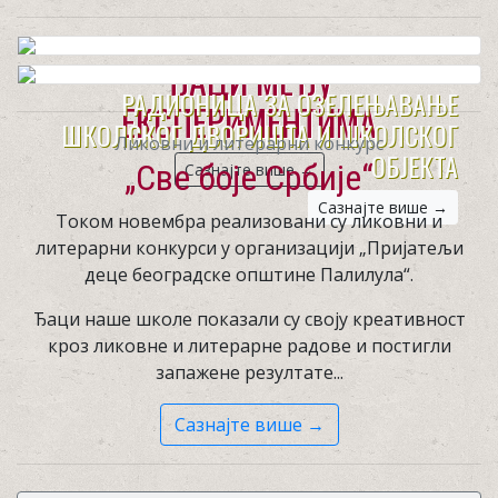
ЂАЦИ МЕЂУ
РАДИОНИЦA ЗА ОЗЕЛЕЊАВАЊЕ
ЕКСПЕРИМЕНТИМА
ШКОЛСКОГ ДВОРИШТА И ШКОЛСКОГ
Ликовни и литерарни конкурс
ОБЈЕКТА
„Све боје Србије“
Сазнајте више →
Сазнајте више →
Током новембра реализовани су ликовни и
литерарни конкурси у организацији „Пријатељи
деце београдске општине Палилула“.
Ђаци наше школе показали су своју креативност
кроз ликовне и литерарне радове и постигли
запажене резултате...
Сазнајте више →