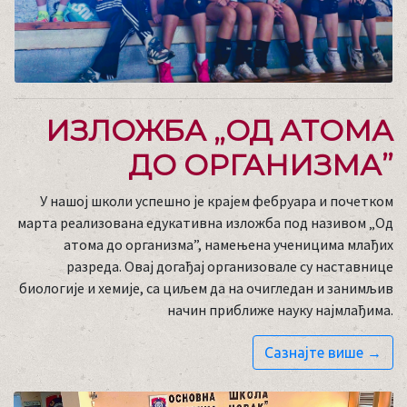
ИЗЛОЖБА „ОД АТОМА
ДО ОРГАНИЗМА”
У нашој школи успешно је крајем фебруара и почетком
марта реализована едукативна изложба под називом „Од
атома до организма”, намењена ученицима млађих
разреда. Овај догађај организовале су наставнице
биологије и хемије, са циљем да на очигледан и занимљив
начин приближе науку најмлађима.
Сазнајте више →