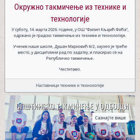
Окружно такмичење из технике и
технологије
У суботу, 14. марта 2026. године, у ОШ “Филип Кљајић Фића“,
одржано је градско такмичење из технике и технологије.
Ученик наше школе, Душан Марковић 6/2, заузео је треће
место, у дисциплини рад по задатку, и пласирао се на
Републичко такмичење.
Честитамо.
Наставници технике и технологије
ОПШТИНСКО ТАКМИЧЕЊЕ У ОДБОЈЦИ
Сазнајте више