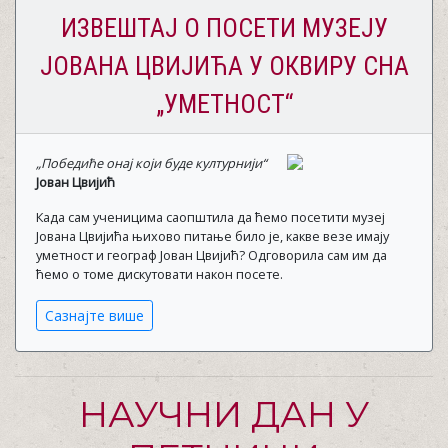
ИЗВЕШТАЈ О ПОСЕТИ МУЗЕЈУ
ЈОВАНА ЦВИЈИЋА У ОКВИРУ СНА
„УМЕТНОСТ“
„Победиће онај који буде културнији“
Јован Цвијић
Када сам ученицима саопштила да ћемо посетити музеј
Јована Цвијића њихово питање било је, какве везе имају
уметност и географ Јован Цвијић? Одговорила сам им да
ћемо о томе дискутовати након посете.
Сазнајте више
НАУЧНИ ДАН У