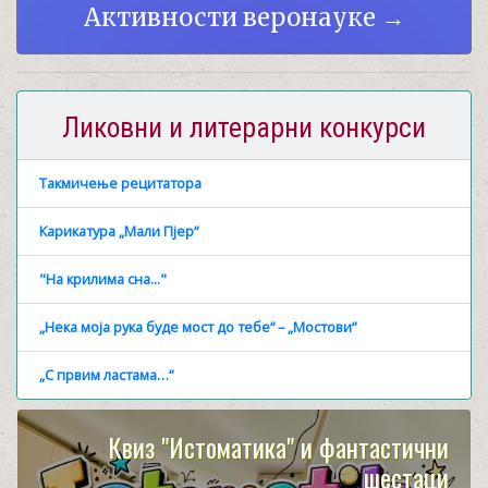
Активности веронауке →
Ликовни и литерарни конкурси
Такмичење рецитатора
Карикатура „Мали Пјер“
"На крилима сна..."
„Нека моја рука буде мост до тебе“ – „Мостови“
„С првим ластама…“
Квиз "Истоматика" и фантастични
шестаци