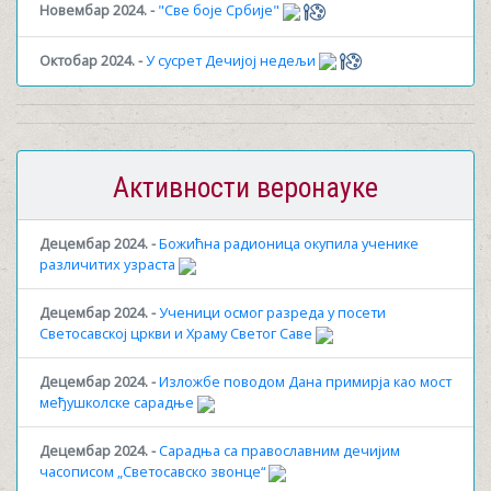
Новембар 2024. -
"Све боје Србије"
Октобар 2024. -
У сусрет Дечијој недељи
Активности веронауке
Децембар 2024. -
Божићна радионица окупила ученике
различитих узраста
Децембар 2024. -
Ученици осмог разреда у посети
Светосавској цркви и Храму Светог Саве
Децембар 2024. -
Изложбе поводом Дана примирја као мост
међушколске сарадње
Децембар 2024. -
Сарадња са православним дечијим
часописом „Светосавско звонце“