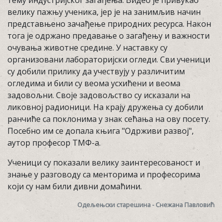
тему индустријског загађења. Видео је привукао
велику пажњу ученика, јер је на занимљив начин
представњено зачађење природних ресурса. Након
тога је одржано предавање о загађењу и важности
очувања животне средине. У наставку су
организовани лабораторијски огледи. Сви ученици
су добили прилику да учествују у различитим
огледима и били су веома усхићени и веома
задовољни. Своје задовољство су исказали на
ликовној радионици. На крају дружења су добили
ранчиће са поклонима у знак сећања на ову посету.
Посебно им се допала књига "Одрживи развој",
аутор професор ТМФ-а.
Ученици су показали велику заинтересованост и
знање у разговоду са менторима и професорима
који су нам били дивни домаћини.
Одељењски старешина - Снежана Павловић