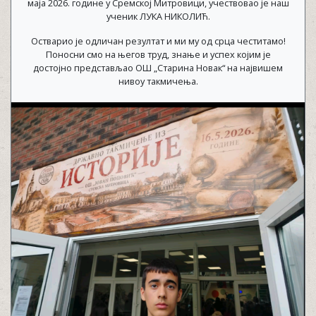
маја 2026. године у Сремској Митровици, учествовао је наш
ученик ЛУКА НИКОЛИЋ.
Остварио је одличан резултат и ми му од срца честитамо!
Поносни смо на његов труд, знање и успех којим је
достојно представљао ОШ „Старина Новак“ на највишем
нивоу такмичења.