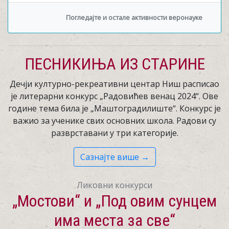
Погледајте и остале активности веронауке
→
ПЕСНИКИЊА ИЗ СТАРИНЕ
Дечји културно-рекреативни центар Ниш расписао
је литерарни конкурс „Радовићев венац 2024“. Ове
године тема била је „Маштоградилиште“. Конкурс је
важио за ученике свих основних школа. Радови су
разврставани у три категорије.
Сазнајте више →
Ликовни конкурси
„Мостови“ и „Под овим сунцем
има места за све“