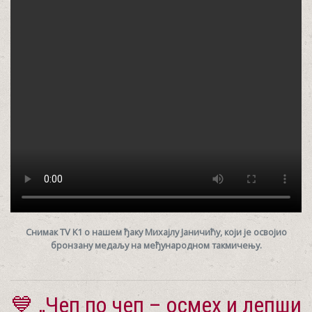
Снимак TV K1 о нашем ђаку Михајлу Јаничићу, који је освојио
бронзану медаљу на међународном такмичењу.
💙 „Чеп по чеп – осмех и лепши