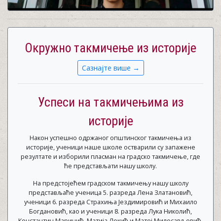
Окружно такмичење из историје
Сазнајте више →
Успеси на такмичењима из
историје
Након успешно одржаног општинског такмичења из
историје, ученици наше школе остварили су запажене
резултате и изборили пласман на градско такмичење, где
ће представљати нашу школу.
На предстојећем градском такмичењу нашу школу
представљаће ученица 5. разреда Лена Златановић,
ученици 6. разреда Страхиња Јездимировић и Михаило
Богдановић, као и ученици 8. разреда Лука Николић,
Константин Маричић, Mатија Лекић и Maтеј Милосављевић.