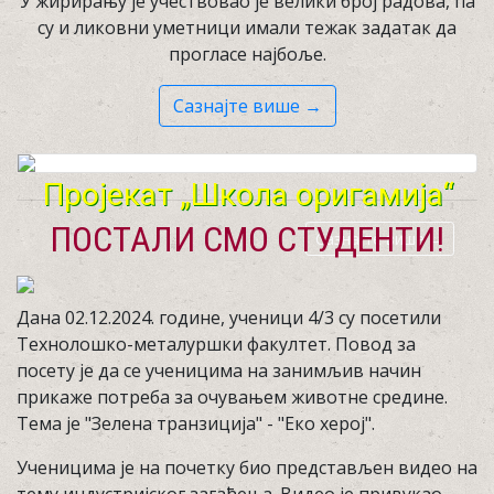
У жирирању је учествовао је велики број радова, па
су и ликовни уметници имали тежак задатак да
прогласе најбоље.
Сазнајте више →
Пројекат „Школа оригамија“
ПОСТАЛИ СМО СТУДЕНТИ!
Сазнајте више →
Дана 02.12.2024. године, ученици 4/3 су посетили
Технолошко-металуршки факултет. Повод за
посету је да се ученицима на занимљив начин
прикаже потреба за очувањем животне средине.
Тема је "Зелена транзиција" - "Еко херој".
Ученицима је на почетку био представљен видео на