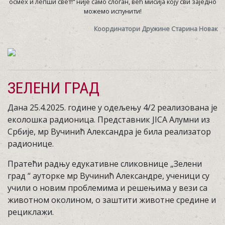
осмех и лепши свет!“ није само слоган, већ мисија коју сви заједно
можемо испунити!
Координатори Дружине Старина Новак
ЗЕЛЕНИ ГРАД
Дана 25.4.2025. године у одељењу 4/2 реализована је
еколошка радионица. Представник ЈICA Aлумни из
Србије, мр Вучинић Александра је била реализатор
радионице.
Пратећи радњу едукативне сликовнице „Зелени
град “ ауторке мр Вучинић Александре, ученици су
учили о новим проблемима и решењима у вези са
животном околином, о заштити животне средине и
рециклажи.