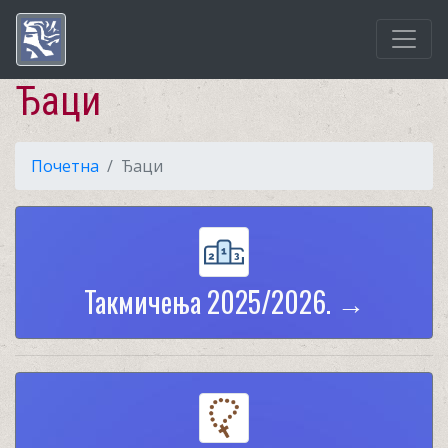
Ђаци
Почетна
Ђаци
Такмичења 2025/2026. →