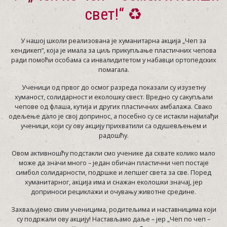
свет!“ ♻️
У нашој школи реализована је хуманитарна акција „Чеп за
хендикеп“, која је имала за циљ прикупљање пластичних чепова
ради помоћи особама са инвалидитетом у набавци ортопедских
помагала.
Ученици од првог до осмог разреда показали су изузетну
хуманост, солидарност и еколошку свест. Вредно су сакупљали
чепове од флаша, кутија и других пластичних амбалажа. Свако
одељење дало је свој допринос, а посебно су се истакли најмлађи
ученици, који су ову акцију прихватили са одушевљењем и
радошћу.
Овом активношћу подстакли смо ученике да схвате колико мало
може да значи много – један обичан пластични чеп постаје
симбол солидарности, подршке и лепшег света за све. Поред
хуманитарног, акција има и снажан еколошки значај, јер
доприноси рециклажи и очувању животне средине.
Захваљујемо свим ученицима, родитељима и наставницима који
су подржали ову акцију! Настављамо даље – јер „Чеп по чеп –