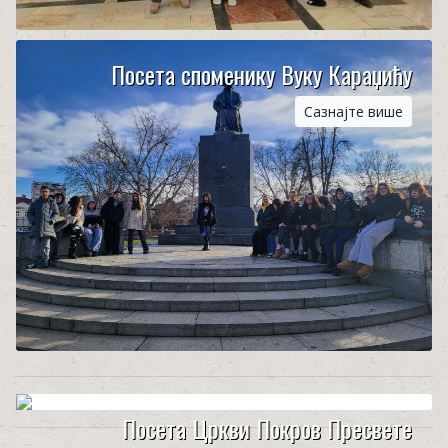
Посета споменику Вуку Караџићу
Сазнајте више
Посета Цркви Покров Пресвете