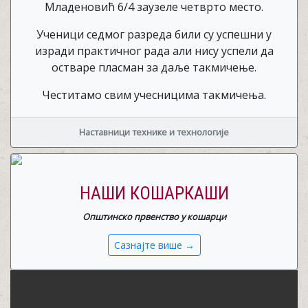
Младеновић 6/4 заузеле четврто место.
Ученици седмог разреда били су успешни у
изради практичног рада али нису успели да
остваре пласман за даље такмичење.
Честитамо свим учесницима такмичења.
Наставници технике и технологије
НАШИ КОШАРКАШИ
Општинско првенство у кошарци
Сазнајте више →