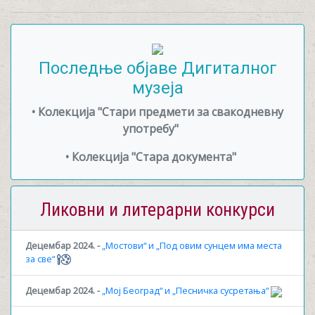
Последње објаве Дигиталног
музеја
• Колекција "Стари предмети за свакодневну
употребу"
→
• Колекција "Стара документа"
→
Ликовни и литерарни конкурси
Децембар 2024. -
„Мостови“ и „Под овим сунцем има места
за све“
Децембар 2024. -
„Мој Београд“ и „Песничка сусретања“