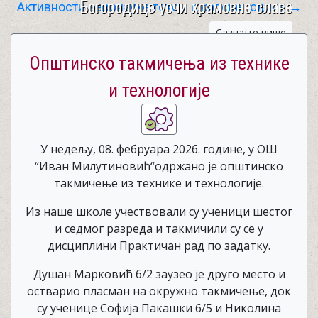
Богородице уочи храмовне славе
Активности веронауке током школске године
→
Сазнајте више
Општинско такмичења из технике
и технологије
У недељу, 08. фебруара 2026. године, у ОШ
“Иван Милутиновић“одржано је општинско
такмичење из технике и технологије.
Из наше школе учествовали су ученици шестог
и седмог разреда и такмичили су се у
дисциплини Практичан рад по задатку.
Душан Марковић 6/2 заузео је друго место и
остварио пласман на окружно такмичење, док
су ученице Софија Пакашки 6/5 и Николина