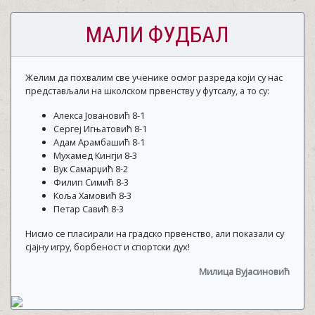
МАЛИ ФУДБАЛ
Желим да похвалим све ученике осмог разреда који су нас
представљали на школском првенству у футсалу, а то су:
Алекса Јовановић 8-1
Сергеј Игњатовић 8-1
Адам Арамбашић 8-1
Мухамед Кингји 8-3
Вук Самарџић 8-2
Филип Симић 8-3
Коља Хамовић 8-3
Петар Савић 8-3
Нисмо се пласирали на градско првенство, али показали су
сјајну игру, борбеност и спортски дух!
Милица Вујасиновић