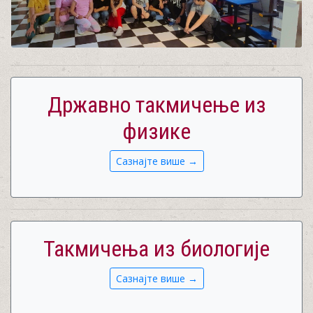
Државно такмичење из
физике
Сазнајте више →
Такмичења из биологије
Сазнајте више →