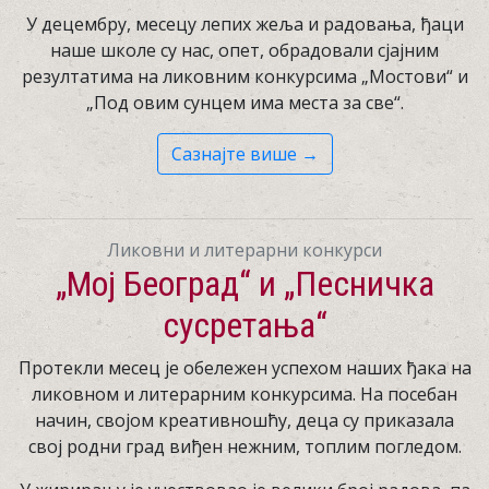
У децембру, месецу лепих жеља и радовања, ђаци
наше школе су нас, опет, обрадовали сјајним
резултатима на ликовним конкурсима „Мостови“ и
„Под овим сунцем има места за све“.
Сазнајте више →
Ликовни и литерарни конкурси
„Мој Београд“ и „Песничка
сусретања“
Протекли месец је обележен успехом наших ђака на
ликовном и литерарним конкурсима. На посебан
начин, својом креативношћу, деца су приказала
свој родни град виђен нежним, топлим погледом.