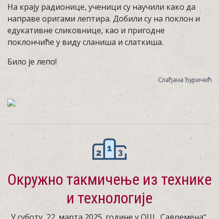
На крају радионице, ученици су научили како да
направе оригами лептира. Добили су на поклон и
едукативне сликовнице, као и пригодне
поклончиће у виду сланиша и слаткиша.
Било је лепо!
Слађана Ђуричић
Окружно такмичење из технике
и технологије
У суботу, 22. марта 2025. године у ОШ „Савремена“,