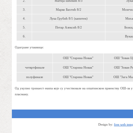
2.
Матија Шћекић 8/3
Лука
3.
Марко Бахтић 8/2
Момчил
4.
Лука Грубић 8/1 (капитен)
Миха
5.
Петар Алексић 8/2
Божид
6.
Вука
Одигране утакмице:
ОШ "Старина Новак"
ОШ "Јован Ц
четвртфинале
ОШ "Старина Новак"
ОШ "Јован Р
полуфинале
ОШ "Старина Новак"
ОШ "Зага Ма
Од укупно тринаест екипа које су учествовале на општинском првенству ОШ-ла у 
пласману.
Design by:
free web temp