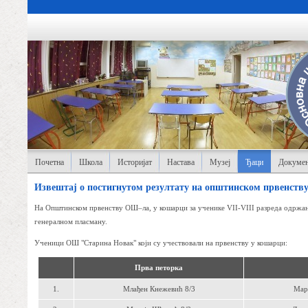
Почетна
Школа
Историјат
Настава
Музеј
Ђаци
Докумен
Извештај о постигнутом резултату на општинском првенству 
На Oпштинском првенству ОШ–ла, у кошарци за ученике VII-VIII разреда одржано
генералном пласману.
Ученици ОШ "Старина Новак" који су учествовали на првенству у кошарци:
Прва петорка
1.
Млађен Кнежевић 8/3
Мар