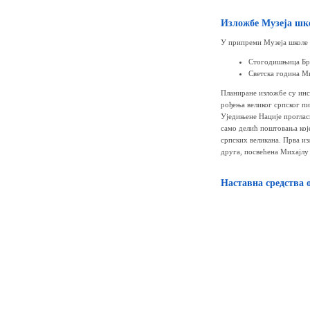
Изложбе Музеја шко
У припреми Музеја школе 
Стогодишњица Бр
Светска година М
Планиране изложбе су инсп
рођења великог српског п
Уједињене Нације проглас
само делић поштовања кој
српских великана. Прва из
друга, посвећена Михајлу
Наставна средства 