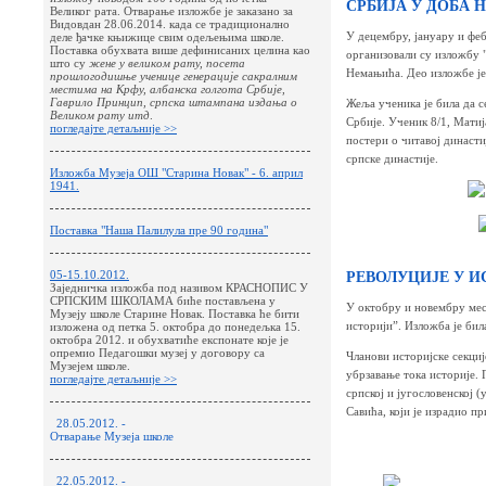
СРБИЈА У ДОБА
Великог рата. Отварање изложбе је заказано за
Видовдан 28.06.2014. када се традиционално
У децембру, јануару и феб
деле ђачке књижице свим одељењима школе.
Поставка обухвата више дефинисаних целина као
организовали су изложбу 
што су
жене у великом рату, посета
Немањића. Део изложбе је
прошлогодишње ученице генерације сакралним
местима на Крфу, албанска голгота Србије,
Гаврило Принцип, српска штампана издања о
Жеља ученика је била да 
Великом рату итд
.
Србије. Ученик 8/1, Матиј
погледајте детаљније >>
постери о читавој династи
српске династије.
Изложба Музеја ОШ "Старина Новак" - 6. април
1941.
Поставка "Наша Палилула пре 90 година"
05-15.10.2012.
РЕВОЛУЦИЈЕ У И
Заједничка изложба под називом КРАСНОПИС У
СРПСКИМ ШКОЛАМА биће постављена у
У октобру и новембру месе
Музеју школе Старине Новак. Поставка ће бити
историји”. Изложба је би
изложена од петка 5. октобра до понедељка 15.
октобра 2012. и обухватиће експонате које је
опремио Педагошки музеј у договору са
Чланови историјске секциј
Музејем школе.
убрзавање тока историје. 
погледајте детаљније >>
српској и југословенској 
Савића, који је израдио п
28.05.2012. -
Отварање Музеја школе
22.05.2012. -