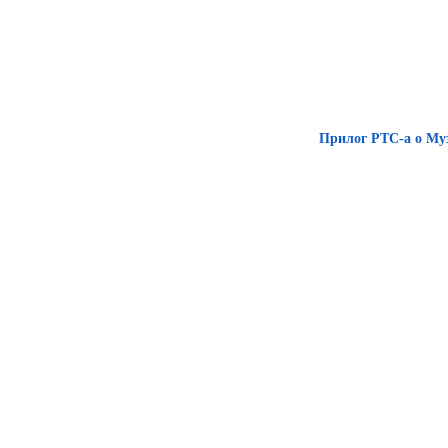
Прилог РТС-а о Му