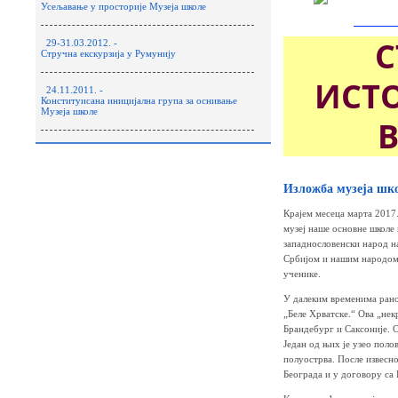
Усељавање у просторије Музеја школе
С
29-31.03.2012. -
Стручна екскурзија у Румунију
ИСТО
24.11.2011. -
Конституисана иницијална група за оснивање
Музеја школе
Изложба музеја шк
Крајем месеца марта 2017
музеј наше основне школе
западнословенски народ на
Србијом и нашим народом и
ученике.
У далеким временима рано
„Беле Хрватске.“ Ова „не
Брандебург и Саксоније. Сп
Један од њих је узео поло
полуострва. После извесно
Београда и у договору са 