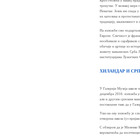
Кроз столећа у нашој пра
тренутке. У великој мери 
Немачке. Језик им спада у
их католика и протестанат
традицију, књижевност и с
На изложби смо подцртали
Европе. Сличност је фрап
посећивали и сарађивали 
обичаје и цртице из исто
животу мањинских Срба Лу
институцијама Лужичких 
ХИЛАНДАР И СР
У Галерији Музеја школе 
децембра 2016. изложба у
али и другим српским ман
постављене тако да у Галер
Улаз на ову изложбу је сл
отворена школа (уз прија
С обзиром да је Миленко М
вероватноћа да посетиоци 