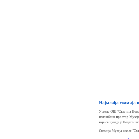
Најмлађа скамија н
У холу ОШ "Старина Новак
изложбени простор Музеја 
које се чувају у Педагошк
Скамија Музеја школе "Ста