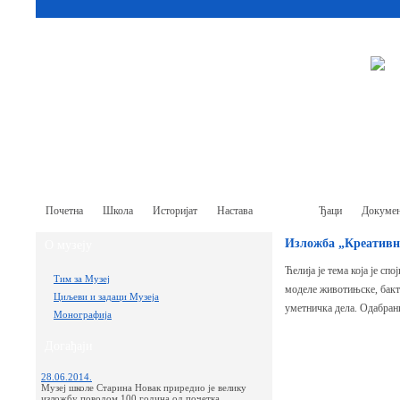
Почетна
Школа
Историјат
Настава
Музеј
Ђаци
Докумен
Изложба „Креативн
О музеју
Ћелија је тема која је сп
Тим за Музеј
моделе животињске, бакте
Циљеви и задаци Музеја
уметничка дела. Одабран
Монографија
Догађаји
28.06.2014.
Музеј школе Старина Новак приредио је велику
изложбу поводом 100 година од почетка