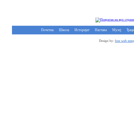
Почетна
Школа
Историјат
Настава
Музеј
Ђац
Design by:
free web temp