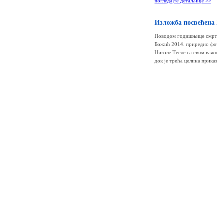
погледајте детаљније >>
Изложба посвећена
Поводом годишњице смрти 
Божић 2014. приредио фото
Николе Тесле са свим важ
док је трећа целина прика