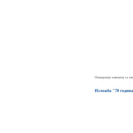
Опширнији извештај са ов
Изложба "70 година