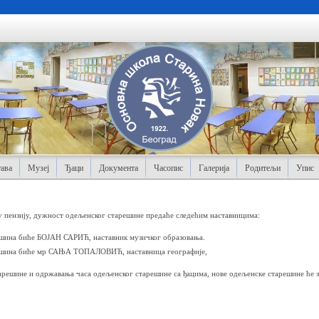
ава
Музеј
Ђаци
Документа
Часопис
Галерија
Родитељи
Упис
 у пензију, дужност одељенског старешине предаће следећим наставницима:
шина биће БОЈАН САРИЋ, наставник музичког образовања.
ешина биће мр САЊА ТОПАЛОВИЋ, наставница географије,
решине и одржавања часа одељенског старешине са ђацима, нове одељенске старешине ће з