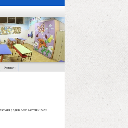
Контакт
аказати родитељске састанке ради