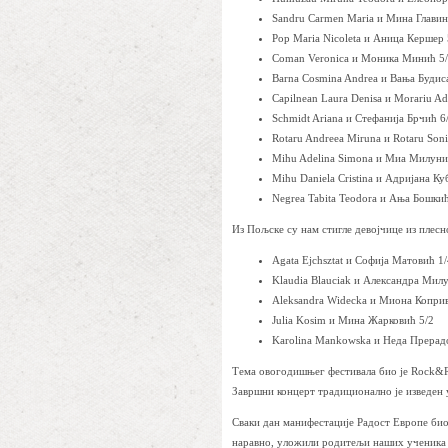
Sandru Carmen Maria и Мина Главин
Pop Maria Nicoleta и Аница Кершер 
Coman Veronica и Моника Минић 5
Barna Cosmina Andrea и Вања Будис
Capilnean Laura Denisa и Morariu A
Schmidt Ariana и Стефанија Брчић 6
Rotaru Andreea Miruna и Rotaru Son
Mihu Adelina Simona и Миа Милуни
Mihu Daniela Cristina и Адријана Ку
Negrea Tabita Teodora и Ања Бошкић
Из Пољске су нам стигле девојчице из плесн
Agata Ejchsztat и Софија Матовић 1/
Klaudia Blauciak и Александра Мил
Aleksandra Widecka и Миона Коприв
Julia Kosim и Мина Жарковић 5/2
Karolina Mankowska и Неда Прерад
Тема овогодишњег фестивала био је Rock&Ro
Завршни концерт традиционално је изведен у
Сваки дан манифестације Радост Европе био
наравно, уложили родитељи наших ученика к