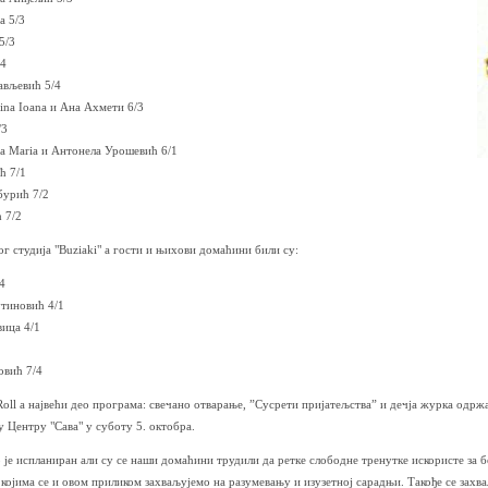
а 5/3
5/3
/4
ављевић 5/4
dina Ioana и Ана Ахмети 6/3
/3
ia Maria и Антонела Урошевић 6/1
ћ 7/1
бурић 7/2
 7/2
ог студиjа "Buziaki" а гости и њихови домаћини били су:
4
утиновић 4/1
ица 4/1
овић 7/4
ll а највећи део програма: свечано отварање, ”Сусрети пријатељства” и дечја журка одрж
 Центру "Сава" у суботу 5. октобра.
 је испланиран али су се наши домаћини трудили да ретке слободне тренутке искористе за б
ојима се и овом приликом захваљујемо на разумевању и изузетној сарадњи. Такође се зах