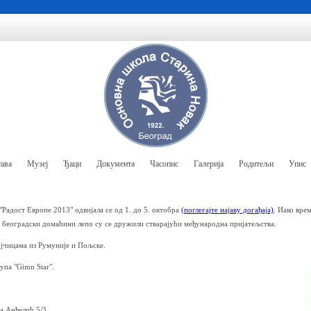
ава
Музеј
Ђаци
Документа
Часопис
Галерија
Родитељи
Упис
Радост Европе 2013" одвијала се од 1. до 5. октобра
(поглегајте најаву догађаја)
. Иако вре
 београдски домаћини лепо су се дружили стварајући међународна пријатељства.
јчицама из Румуније и Пољске.
упа "Gimn Star".
а Анђелић 5/3