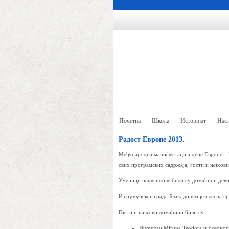
Почетна
Школа
Историјат
Наст
Радост Европе 2013.
Међународна манифестација деце Европе – "
свих програмских садржаја, гости и њихови
Ученици наше школе били су домаћини дево
Из румунског града Блаж дошла је плесна гр
Гости и њихови домаћини били су:
Humuzau Miruna Teodora и Елеонор