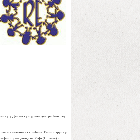
ани су у Дечјем културном центру Београд.
оље упознавање са гошћама. Велики труд су,
ваљујемо преводиоцима Маји (Пољска) и