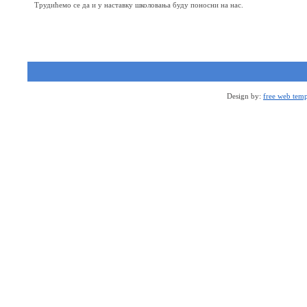
Трудићемо се да и у наставку школовања буду поносни на нас.
Design by:
free web temp