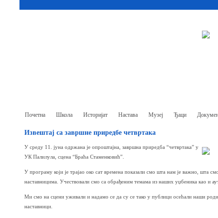
Почетна
Школа
Историјат
Настава
Музеј
Ђаци
Докумен
Извештај са завршне приредбе четвртака
У среду 11. јуна одржана је опроштајна, завршна приредба “четвртака” у
УК Палилула, сцена “Браћа Стаменковић”.
У програму који је трајао око сат времена показали смо шта нам је важно, шта с
наставницима. Учествовали смо са обрађеним темама из наших уџбеника као и ау
Ми смо на сцени уживали и надамо се да су се тако у публици осећали наши роди
наставници.