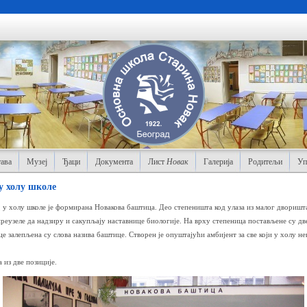
ава
Музеј
Ђаци
Документа
Лист
Новак
Галерија
Родитељи
Уп
у холу школе
 у холу школе је формирана Новакова баштица. Део степеништа код улаза из малог дворишта 
преузеле да надзиру и сакупљају наставнице биологије. На врху степеница постављене су дв
це залепљена су слова назива баштице. Створен је опуштајући амбијент за све који у холу нек
 из две позиције.