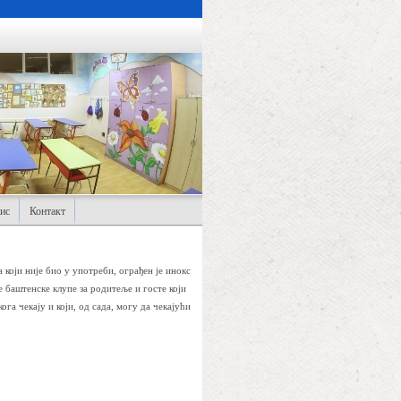
ис
Контакт
који није био у употреби, ограђен је инокс
е баштенске клупе за родитеље и госте који
ога чекају и који, од сада, могу да чекајући