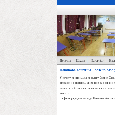
Почетна
Школа
Историјат
Наст
Новакова баштица – зелена оаза 
У склопу припрема за прославу Светог Саве,
оградом и одвојен за цвеће које су брижно 
чекају, а на бетонској прегради изнад башти
уживају.
На фотографијама се види Новакова баштица