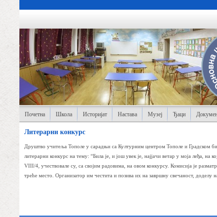
Почетна
Школа
Историјат
Настава
Музеј
Ђаци
Докумен
Литерарни конкурс
Друштво учитеља Тополе у сарадњи са Културним центром Тополе и Градском би
литерарни конкурс на тему: “Била је, и још увек је, најјачи ветар у моја леђа, н
VIII/4, учествовале су, са својим радовима, на овом конкурсу. Комисија је разм
треће место. Организатор им честита и позива их на завршну свечаност, доделу н