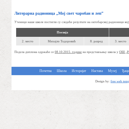
Литерарна радионица „Мој свет чаробан и леп”
Ученици наше школе постигли су следеће резултате на октобарској радионици кој
Поезија
2. место
Михајло Тодоровић
8. разред
3. место
Подела диплома одржаће се
08.10.2015. године
на представљању школа у
ОШ „Р
Почетна
Школа
Историјат
Настава
Музеј
Ђац
Design by:
free web temp