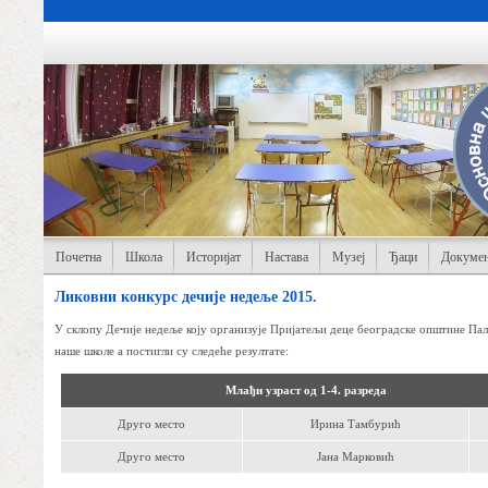
Почетна
Школа
Историјат
Настава
Музеј
Ђаци
Докумен
Ликовни конкурс дечије недеље 2015.
У склопу Дечије недеље коју организује Пријатељи деце београдске општине Пали
наше школе а постигли су следеће резултате:
Млађи узраст од 1-4. разреда
Друго место
Ирина Тамбурић
Друго место
Јана Марковић