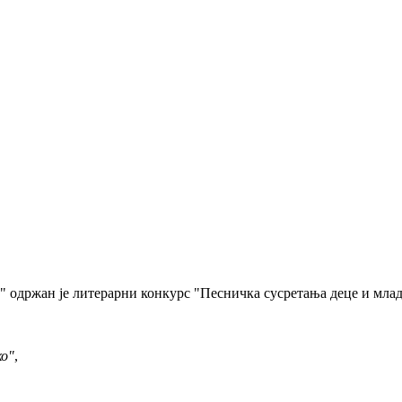
 одржан је литерарни конкурс "Песничка сусретања деце и млад
ко"
,