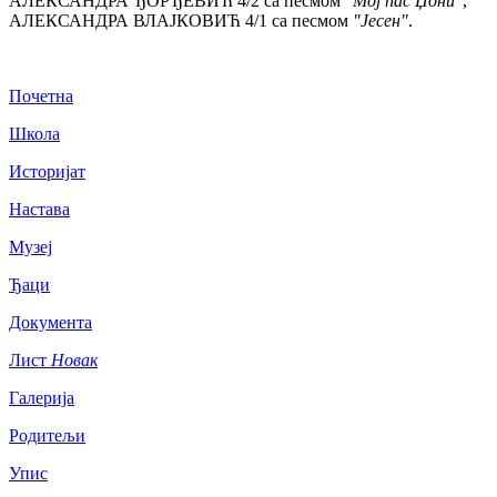
АЛЕКСАНДРА ЂОРЂЕВИЋ 4/2 са песмом
"Мој пас Џони"
,
АЛЕКСАНДРА ВЛАЈКОВИЋ 4/1 са песмом
"Јесен"
.
Почетна
Школа
Историјат
Настава
Музеј
Ђаци
Документа
Лист
Новак
Галерија
Родитељи
Упис