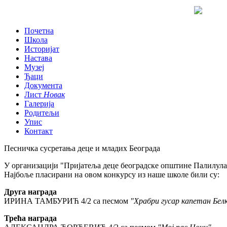
Почетна
Школа
Историјат
Настава
Музеј
Ђаци
Документа
Лист
Новак
Галерија
Родитељи
Упис
Контакт
Песничка сусретања деце и младих Београда
У организацији "Пријатеља деце београдске општине Палилула"
Најбоље пласирани на овом конкурсу из наше школе били су:
Друга награда
ИРИНА ТАМБУРИЋ 4/2 са песмом
"Храбри гусар капетан Бел
Трећа награда