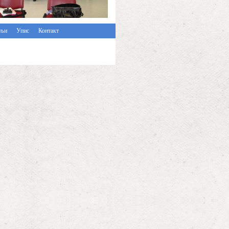
ељи
Упис
Контакт