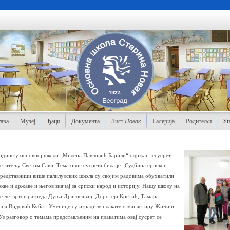
ава
Музеј
Ђаци
Документа
Лист
Новак
Галерија
Родитељи
Уп
године у основној школи „Милена Павловић Барили“ одржан јесусрет
етитељу Светом Сави. Тема овог сусрета била је „Судбина српског
 Представници више палилулских школа су својим радовима обухватили
кве и државе и његов значај за српски народ и историју. Нашу школу на
е четвртог разреда Дуња Драгосавац, Доротеја Крстић, Тамара
ана Видовић Кубат. Ученице су израдиле плакате о манастиру Жичи и
з разговор о темама представљеним на плакатима овај сусрет се