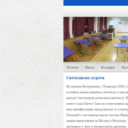
Почетна
Школа
Историјат
Наст
Светосавски сусрети
На празник Богојављење, 19.јануара 2016. 
посвећен нашем највећем светитељу и просв
народа“ (историјско-религијски контекст).
живот и рад Светог Саве на утемељивању цр
овој манифестацији представљале су учениц
Петровић и наставница верске наставе Мирј
нашим манастирима на Косову и Метохији. У
претворио у лепо и интересантно дружење.