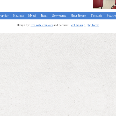
оријат
Настава
Музеј
Ђаци
Документа
Лист
Новак
Галерија
Родит
Design by:
free web templates
and partners:
web hosting
,
php forms