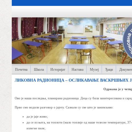
Почетна
Школа
Историјат
Настава
Музеј
Ђаци
Докумен
ЛИКОВНА РАДИОНИЦА – ОСЛИКАВАЊЕ ВАСКРШЊИХ Ј
Одржана је у четвр
Ово је наша последња, планирана радионица. Деца су била заинтересована и сара
Прво смо водили разговор о јајету. Сазнали су све што је занимљиво:
да је јаје живо;
да се из њега, на топлоти (мало топлије од наше телесне температуре, 37-
излегне пиле;