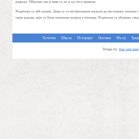
разреда. Објаснио им је како су их и од чега правили.
Родитељи су већ дошли. Деца су са нестрпљењем журила да им покажу поклоне 
своје радове, који су били изложени испред учионице. Родитељи су збуњено глед
Почетна
Школа
Историјат
Настава
Музеј
Ђац
Design by:
free web temp