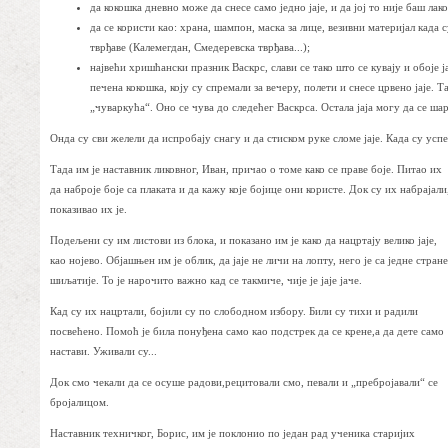
да кокошка дневно може да снесе само једно јаје, и да јој то није баш лако
да се користи као: храна, шампон, маска за лице, везивни материјал када
тврђаве (Калемегдан, Смедеревска тврђава...);
највећи хришћански празник Васкрс, слави се тако што се кувају и обоје ј
печена кокошка, коју су спремали за вечеру, полети и снесе црвено јаје. Т
„чуваркућа“. Оно се чува до следећег Васкрса. Остала јаја могу да се шар
Онда су сви желели да испробају снагу и да стиском руке сломе јаје. Када су успе
Тада им је наставник ликовног, Иван, причао о томе како се праве боје. Питао их
да наброје боје са плаката и да кажу које бојице они користе. Док су их набрајали
показивао их је.
Подељени су им листови из блока, и показано им је како да нацртају велико јаје,
као нојево. Објашњен им је облик, да јаје не личи на лопту, него је са једне стране
шиљатије. То је нарочито важно кад се такмиче, чије је јаје јаче.
Кад су их нацртали, бојили су по слободном избору. Били су тихи и радили
посвећено. Помоћ је била понуђена само као подстрек да се крене,а да дете само
настави. Уживали су...
Док смо чекали да се осуше радови,рецитовали смо, певали и „пребројавали“ се
бројалицом.
Наставник техничког, Борис, им је поклонио по један рад ученика старијих