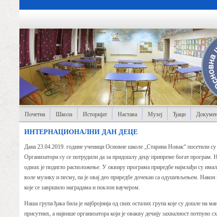
Почетна
Школа
Историјат
Настава
Музеј
Ђаци
Докумен
ИНТЕРНАЦИОНАЛНИ ДАН ДЕЦЕ
Дана 23.04.2019. године ученици Основне школе „Старина Новак“ посетили су
Организатори су се потрудили да за придошлу децу припреме богат програм. Н
одмах је подигло расположење. У оквиру програма приредбе најмлађи су имали
воле музику и песму, па је овај део приредбе дочекан са одушевљењем. Након 
које се завршило наградама и поклон ваучером.
Наша група ђака била је најбројнија од свих осталих група које су дошле на 
присутних, а највише организатора који је овакву дечију захвалност потпуно с