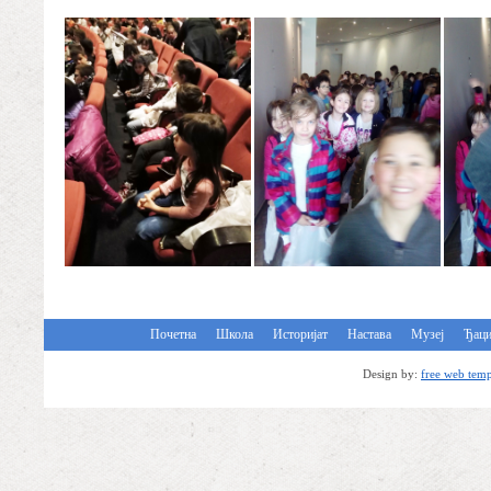
Почетна
Школа
Историјат
Настава
Музеј
Ђац
Design by:
free web temp