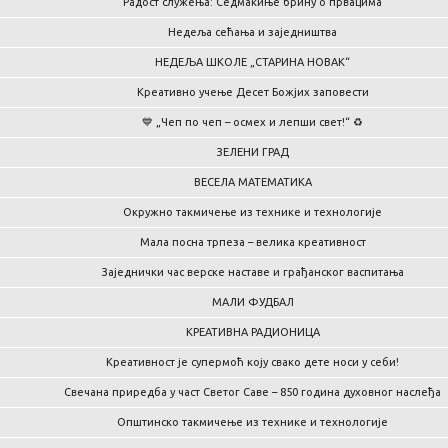
Радост служења: Седмакиње брину о првацима
Недеља сећања и заједништва
НЕДЕЉА ШКОЛЕ „СТАРИНА НОВАК“
Креативно учење Десет Божјих заповести
💙 „Чеп по чеп – осмех и лепши свет!“ ♻️
ЗЕЛЕНИ ГРАД
ВЕСЕЛА МАТЕМАТИКА
Окружно такмичење из технике и технологије
Мала посна трпеза – велика креативност
Заједнички час верске наставе и грађанског васпитања
МАЛИ ФУДБАЛ
КРЕАТИВНА РАДИОНИЦА
Креативност је супермоћ коју свако дете носи у себи!
Свечана приредба у част Светог Саве – 850 година духовног наслеђа
Општинско такмичење из технике и технологије