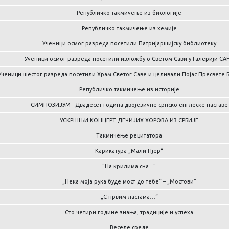
Републичко такмичење из биологије
Републичко такмичење из хемије
Ученици осмог разреда посетили Патријаршијску библиотеку
Ученици осмог разреда посетили изложбу о Светом Сави у Галерији СА
Ученици шестог разреда посетили Храм Светог Саве и целивали Појас Пресвете
Републичко такмичење из историје
СИМПОЗИЈУМ - Двадесет година двојезичне српско-енглеске наставе
УСКРШЊИ КОНЦЕРТ ДЕЧИЈИХ ХОРОВА ИЗ СРБИЈЕ
Такмичење рецитатора
Карикатура „Мали Пјер“
"На крилима сна..."
„Нека моја рука буде мост до тебе“ – „Мостови“
„С првим ластама…“
Сто четири године знања, традиције и успеха
Веселе среде