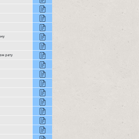
ану
ом рату