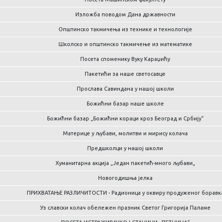
Изложба поводом Дана државности
Општинско такмичења из технике и технологије
Школско и општинско такмичење из математике
Посета споменику Вуку Караџићу
Пакетићи за наше светосавце
Прослава Савиндана у нашој школи
Божићни базар наше школе
Божићни базар „Божићни кораци кроз Београд и Србију“
Материце у љубави, молитви и мирису колача
Предшколци у нашој школи
Хуманитарна акција „Један пакетић-много љубави„
Новогодишња јелка
ПРИХВАТАЊЕ РАЗЛИЧИТОСТИ - Радионица у оквиру продуженог боравк
Уз славски колач обележен празник Светог Григорија Паламе