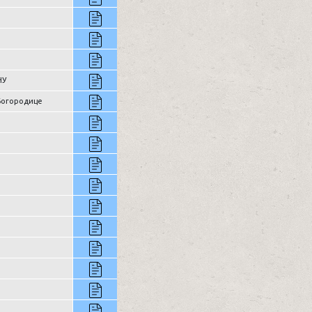
НУ
 Богородице