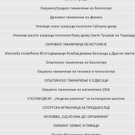
Окружно/градско такмичење из биологије
Државно такмичење из физике
Ученици осмог разреда посетили Саборну цркву
Ученици шестог разреда посетили Руску цркву Свете Тројице на Ташмајд
ОКРУЖНО ТАКМИЧЕЊЕ ИЗ ИСТОРИЈЕ
Изложба посвећена 85-огодишњици бомбардовања Београда у Другом светск
Општинско такмичење из биологије
Окружно такмичење из технике и технологије
ОПШТИНСКО ТАКМИЧЕЊЕ У ОДБОЈЦИ
Окружно такмичење из математике 2026.
У ХОЛАНДИЈИ - „Недеља размене“ са холандском школом
СПОРТСКА ИГРАОНИЦА ЗА ПРЕДШКОЛЦЕ
ИЗЛОЖБА „ОД АТОМА ДО ОРГАНИЗМА”
ПАРКИНГ СЕРВИС И ПРВАЦИ
Посета Машинском факултету