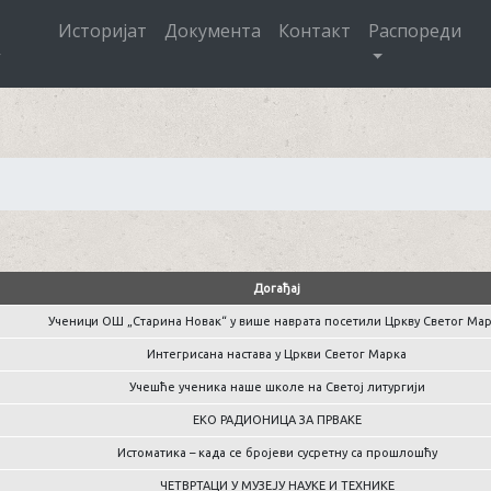
Историјат
Документа
Контакт
Распореди
Догађај
Ученици ОШ „Старина Новак“ у више наврата посетили Цркву Светог Ма
Интегрисана настава у Цркви Светог Марка
Учешће ученика наше школе на Светој литургији
ЕКО РАДИОНИЦА ЗА ПРВАКЕ
Истоматика – када се бројеви сусретну са прошлошћу
ЧЕТВРТАЦИ У МУЗЕЈУ НАУКЕ И ТЕХНИКЕ