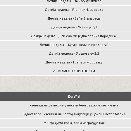
Дечија недеља - На часу физичког
Дечија недеља - Ученици 4. разреда
Дечија недеља - Веће 3. разреда
Дечија недеља - Ученици 6/1
Дечија недеља - „Сви смо ми једна велика породица“
Дечија недеља - „Кутија жеља и предлога“
Дечија недеља - У одељењу 2/2
Дечија недеља - Трећаци у боравку
VI ПОЛИГОН СПРЕТНОСТИ
Догађај
Ученици наше школе у посети београдским светињама
Радост вере: Ученици на Светој литургији у Цркви Светог Марка
Ми градимо храм, Храм изграђује нас