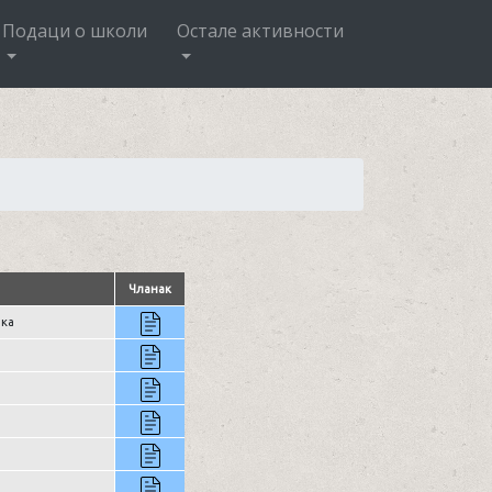
Подаци о школи
Остале активности
Чланак
рка