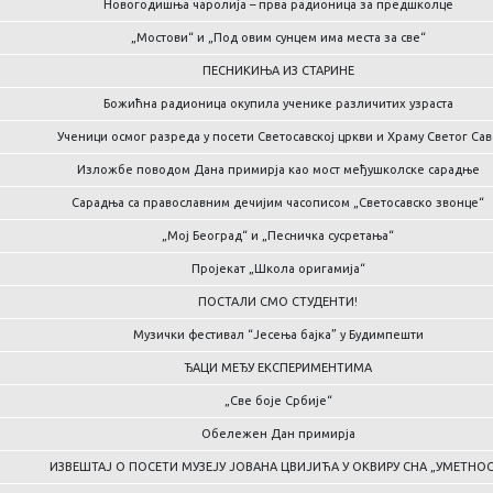
Новогодишња чаролија – прва радионица за предшколце
„Мостови“ и „Под овим сунцем има места за све“
ПЕСНИКИЊА ИЗ СТАРИНЕ
Божићна радионица окупила ученике различитих узраста
Ученици осмог разреда у посети Светосавској цркви и Храму Светог Сав
Изложбе поводом Дана примирја као мост међушколске сарадње
Сарадња са православним дечијим часописом „Светосавско звонце“
„Мој Београд“ и „Песничка сусретања“
Пројекат „Школа оригамија“
ПОСТАЛИ СМО СТУДЕНТИ!
Музички фестивал “Јесења бајка” у Будимпешти
ЂАЦИ МЕЂУ ЕКСПЕРИМЕНТИМА
„Све боје Србије“
Обележен Дан примирја
ИЗВЕШТАЈ О ПОСЕТИ МУЗЕЈУ ЈОВАНА ЦВИЈИЋА У ОКВИРУ СНА „УМЕТНОС