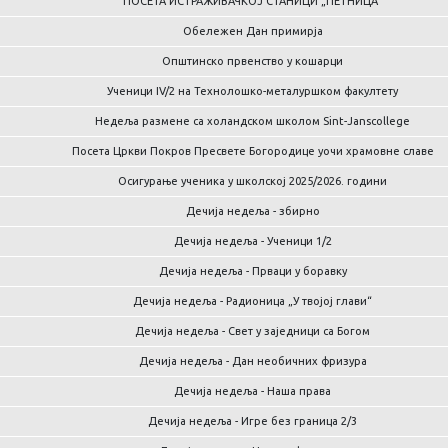
ПОСЕТА ИСТРАЖИВАЧКОЈ СТАНИЦИ „ПЕТНИЦА“
Обележен Дан примирја
Општинско првенство у кошарци
Ученици IV/2 на Технолошко-металуршком факултету
Недеља размене са холандском школом Sint-Janscollege
Посета Цркви Покров Пресвете Богородице уочи храмовне славе
Осигурање ученика у школској 2025/2026. години
Дечија недеља - збирно
Дечија недеља - Ученици 1/2
Дечија недеља - Прваци у боравку
Дечија недеља - Радионица „У твојој глави“
Дечија недеља - Свет у заједници са Богом
Дечија недеља - Дан необичних фризура
Дечија недеља - Наша права
Дечија недеља - Игре без граница 2/3